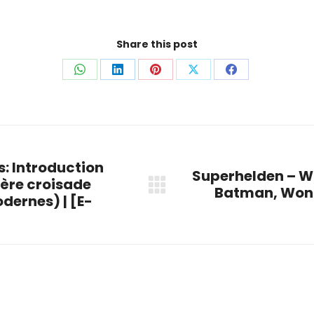
Share this post
Share
Share
Share
Share
Share
on
on
on
on
on
WhatsApp
LinkedIn
Pinterest
X
Facebook
: Introduction
Superhelden – W
ière croisade
Batman, Wond
Next
dernes) | [E-
post: