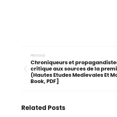
Post
PREVIOUS
navigation
Chroniqueurs et propagandistes
critique aux sources de la prem
Previous
(Hautes Etudes Medievales Et Mo
post:
Book, PDF]
Related Posts