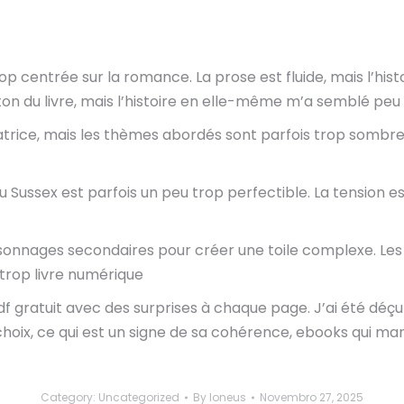
u trop centrée sur la romance. La prose est fluide, mais l’
 ton du livre, mais l’histoire en elle-même m’a semblé peu
trice, mais les thèmes abordés sont parfois trop sombres
ussex est parfois un peu trop perfectible. La tension est
 personnages secondaires pour créer une toile complexe. Le
trop livre numérique
df gratuit avec des surprises à chaque page. J’ai été déçu 
choix, ce qui est un signe de sa cohérence, ebooks qui man
Category:
Uncategorized
By
loneus
Novembro 27, 2025