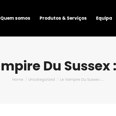
Quem somos
Produtos & Serviços
Equipa
mpire Du Sussex :
You are here:
Home
Uncategorized
Le Vampire Du Sussex :…