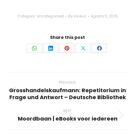
Category:
Uncategorized
By
loneus
Agosto 5, 2025
Share this post
Share
Share
Share
Share
Share
on
on
on
on
on
WhatsApp
LinkedIn
Pinterest
X
Facebook
Post
navigation
PREVIOUS
Grosshandelskaufmann: Repetitorium in
Previous
Frage und Antwort – Deutsche Bibliothek
post:
NEXT
Moordbaan | eBooks voor iedereen
Next
post: