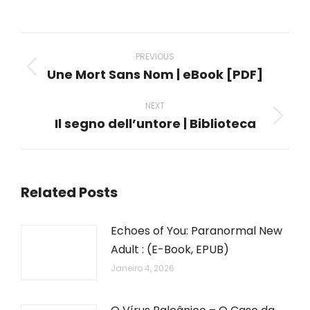
on
on
on
on
on
WhatsApp
LinkedIn
Pinterest
X
Facebook
Post
navigation
PREVIOUS
Une Mort Sans Nom | eBook [PDF]
Previous
post:
NEXT
Il segno dell’untore | Biblioteca
Next
post:
Related Posts
Echoes of You: Paranormal New
Adult : (E-Book, EPUB)
Janeiro 4, 2026