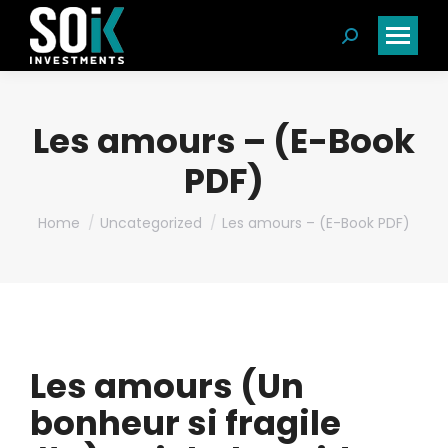
Search:
Les amours – (E-Book
PDF)
You are here:
Home
Uncategorized
Les amours – (E-Book PDF)
Les amours (Un
bonheur si fragile