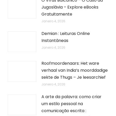
O Vírus Balcânico – O Caso da
Jugoslávia – Explore eBooks
Gratuitamente
Janeiro 4, 2026
Demian : Leituras Online
Instantâneas
Janeiro 4, 2026
Roofmoordenaars: Het ware
verhaal van India’s moorddadige
sekte de Thugs – Je leesarchief
Janeiro 4, 2026
A arte da palavra: como criar
um estilo pessoal na
comunicação escrita :