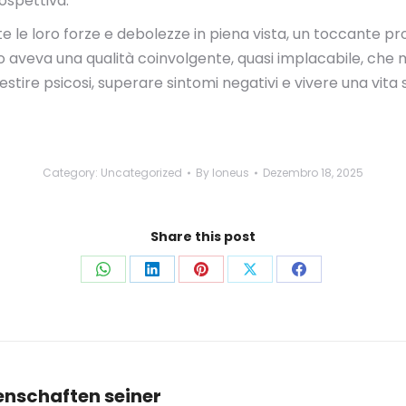
rospettiva.
te le loro forze e debolezze in piena vista, un toccante 
no aveva una qualità coinvolgente, quasi implacabile, che 
estire psicosi, superare sintomi negativi e vivere una vita 
Category:
Uncategorized
By
loneus
Dezembro 18, 2025
Share this post
Share
Share
Share
Share
Share
on
on
on
on
on
WhatsApp
LinkedIn
Pinterest
X
Facebook
enschaften seiner