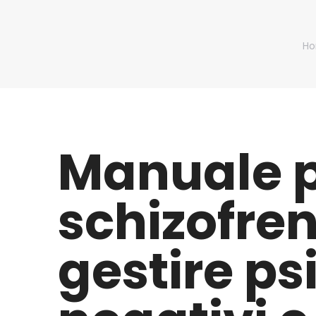
Yo
H
Manuale p
schizofren
gestire ps