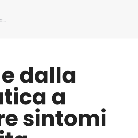
a:…
e dalla
atica a
re sintomi