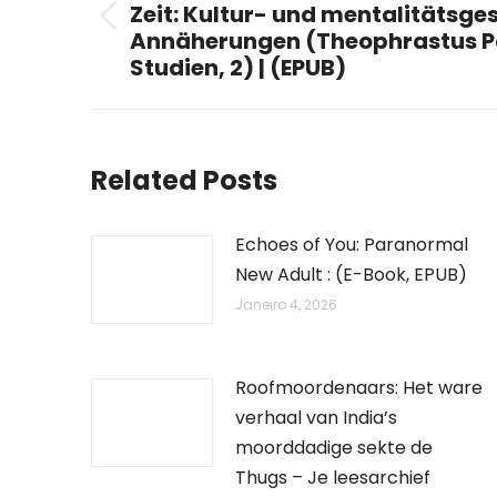
Zeit: Kultur- und mentalitätsge
Previous
Annäherungen (Theophrastus P
post:
Studien, 2) | (EPUB)
Related Posts
Echoes of You: Paranormal
New Adult : (E-Book, EPUB)
Janeiro 4, 2026
Roofmoordenaars: Het ware
verhaal van India’s
moorddadige sekte de
Thugs – Je leesarchief