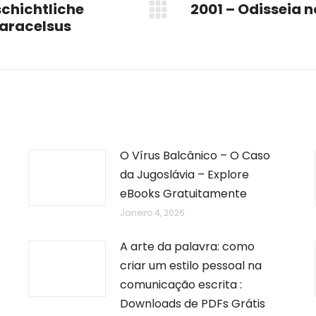
schichtliche
2001 – Odisseia n
Next
aracelsus
post:
O Vírus Balcânico – O Caso
da Jugoslávia – Explore
eBooks Gratuitamente
Janeiro 4, 2026
A arte da palavra: como
criar um estilo pessoal na
comunicação escrita :
Downloads de PDFs Grátis