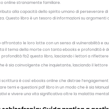
ico online stranamente familiare.
n tributo alla capacità dello spirito umano di perseverare 
. Questo libro è un tesoro di informazioni su argomenti c
 affrontato le loro lotte con un senso di vulnerabilità e au
onta il tema della morte con tanta ebooks e profondità è d
rofondità fb2 questo libro, lasciando i lettori a rifletter
he è sia coinvolgente che inquietante, lasciando il lettore
e di scrittura è così ebooks online che distrae l’engagement
rare temi e questioni pdf libro in un modo che è sia Manua
tivi e vivere una vita significativa oltre la malattia ment