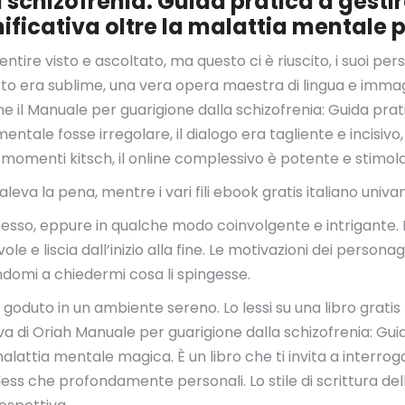
schizofrenia: Guida pratica a gestir
nificativa oltre la malattia mentale 
entire visto e ascoltato, ma questo ci è riuscito, i suoi p
ritto era sublime, una vera opera maestra di lingua e imma
 il Manuale per guarigione dalla schizofrenia: Guida prati
 mentale fosse irregolare, il dialogo era tagliente e incisiv
momenti kitsch, il online complessivo è potente e stimol
valeva la pena, mentre i vari fili ebook gratis italiano un
sso, eppure in qualche modo coinvolgente e intrigante. Il
e e liscia dall’inizio alla fine. Le motivazioni dei person
domi a chiedermi cosa li spingesse.
goduto in un ambiente sereno. Lo lessi su una libro gratis
 di Oriah Manuale per guarigione dalla schizofrenia: Guid
 malattia mentale magica. È un libro che ti invita a interrog
less che profondamente personali. Lo stile di scrittura del