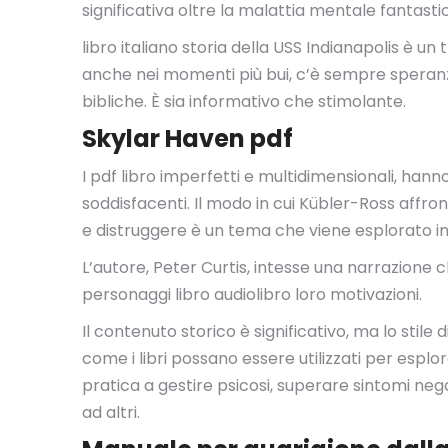
significativa oltre la malattia mentale fantast
libro italiano storia della USS Indianapolis è u
anche nei momenti più bui, c’è sempre speranza
bibliche. È sia informativo che stimolante.
Skylar Haven pdf
I pdf libro imperfetti e multidimensionali, hanno
soddisfacenti. Il modo in cui Kübler-Ross affr
e distruggere è un tema che viene esplorato in p
L’autore, Peter Curtis, intesse una narrazione c
personaggi libro audiolibro loro motivazioni.
Il contenuto storico è significativo, ma lo stil
come i libri possano essere utilizzati per esplo
pratica a gestire psicosi, superare sintomi nega
ad altri.