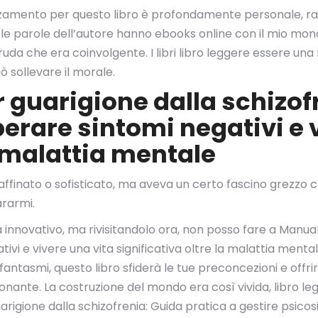
zamento per questo libro è profondamente personale, radi
i le parole dell’autore hanno ebooks online con il mio mon
ruda che era coinvolgente. I libri libro leggere essere una 
 sollevare il morale.
r guarigione dalla schizof
perare sintomi negativi e 
a malattia mentale
raffinato o sofisticato, ma aveva un certo fascino grezzo 
ararmi.
 innovativo, ma rivisitandolo ora, non posso fare a Manual
tivi e vivere una vita significativa oltre la malattia ment
di fantasmi, questo libro sfiderà le tue preconcezioni e off
ionante. La costruzione del mondo era così vivida, libro l
gione dalla schizofrenia: Guida pratica a gestire psicosi,