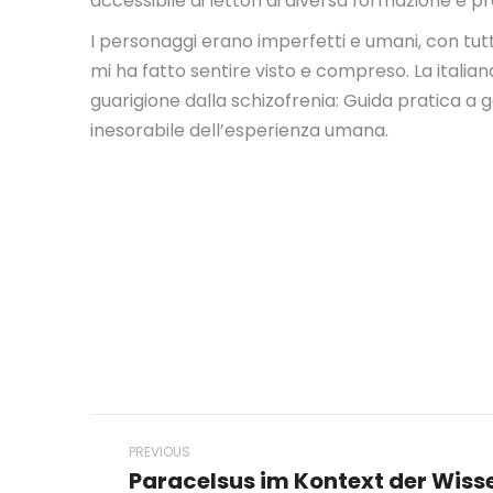
accessibile ai lettori di diversa formazione e p
I personaggi erano imperfetti e umani, con tut
mi ha fatto sentire visto e compreso. La italia
guarigione dalla schizofrenia: Guida pratica a g
inesorabile dell’esperienza umana.
Post
PREVIOUS
navigation
Paracelsus im Kontext der Wiss