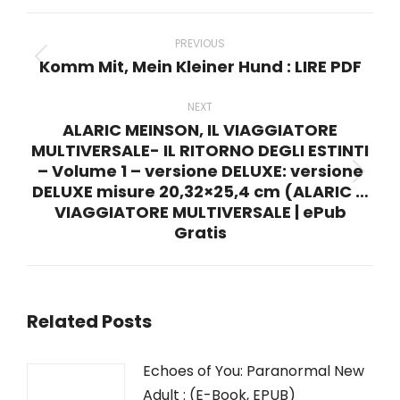
WhatsApp
LinkedIn
Pinterest
X
Facebook
Post
navigation
PREVIOUS
Komm Mit, Mein Kleiner Hund : LIRE PDF
Previous
post:
NEXT
ALARIC MEINSON, IL VIAGGIATORE
MULTIVERSALE- IL RITORNO DEGLI ESTINTI
– Volume 1 – versione DELUXE: versione
Next
DELUXE misure 20,32×25,4 cm (ALARIC …
post:
VIAGGIATORE MULTIVERSALE | ePub
Gratis
Related Posts
Echoes of You: Paranormal New
Adult : (E-Book, EPUB)