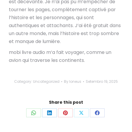
est décevante. Je n’ai pas pu m’empêcher de
tourner les pages, complètement captivé par
l’histoire et les personnages, qui sont
authentiques et attachants. J’ai été gratuit dans
un autre monde, mais l’histoire est trop sombre
et manque de lumière.
mobi livre audio m’a fait voyager, comme un
avion qui traverse les continents.
Category:
Uncategorized
By
loneus
Setembro 19, 2025
Share this post
Share
Share
Share
Share
Share
on
on
on
on
on