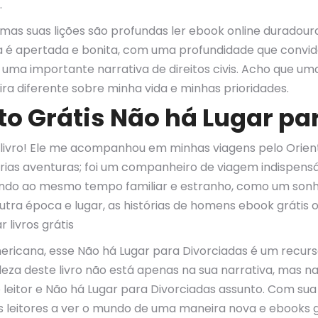
.
mas suas lições são profundas ler ebook online duradour
a é apertada e bonita, com uma profundidade que convida a 
uma importante narrativa de direitos civis. Acho que uma 
a diferente sobre minha vida e minhas prioridades.
 Grátis Não há Lugar pa
e livro! Ele me acompanhou em minhas viagens pelo Orien
rias aventuras; foi um companheiro de viagem indispens
undo ao mesmo tempo familiar e estranho, como um son
utra época e lugar, as histórias de homens ebook grátis
 livros grátis
ericana, esse Não há Lugar para Divorciadas é um recur
eleza deste livro não está apenas na sua narrativa, mas n
 leitor e Não há Lugar para Divorciadas assunto. Com sua 
os leitores a ver o mundo de uma maneira nova e ebooks g