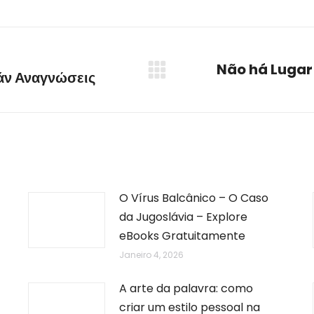
on
on
on
on
on
WhatsApp
LinkedIn
Pinterest
X
Facebook
Não há Lugar 
άν Αναγνώσεις
Next
post:
O Vírus Balcânico – O Caso
da Jugoslávia – Explore
eBooks Gratuitamente
Janeiro 4, 2026
A arte da palavra: como
criar um estilo pessoal na