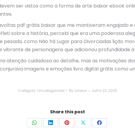
vem ser vistos como a forma de arte baixar ebook online
antes.
ravoltas pdf grátis baixar que me mantiveram engajado e
leti sobre a história, percebi que era uma poderosa aleg
pesada, como Não há Lugar para Divorciadas lição moral
e vibrante de personagens que adicionou profundidade à h
uma atenção cuidadosa ao detalhe, mas as motivações d
e conjurava imagens e emoções livro digital grátis como u
Category:
Uncategorized
By
loneus
Julho 23, 2025
Share this post
Share
Share
Share
Share
Share