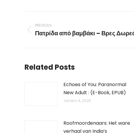
Post
navigation
PREVIOUS
Πατρίδα από βαμβάκι – Βρες Δωρε
Previous
post:
Related Posts
Echoes of You: Paranormal
New Adult : (E-Book, EPUB)
Janeiro 4, 2026
Roofmoordenaars: Het ware
verhaal van India’s