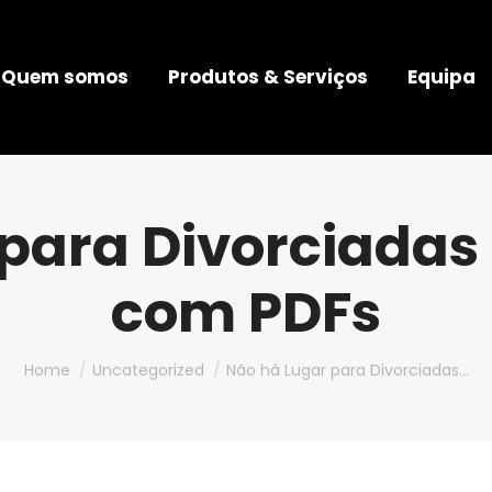
Quem somos
Produtos & Serviços
Equipa
para Divorciadas 
com PDFs
You are here:
Home
Uncategorized
Não há Lugar para Divorciadas…