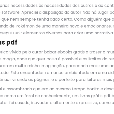
róprias necessidades às necessidades dos outros e ao co
oftware. Apreciei a disposição do autor Não há Lugar pa
mo que nem sempre tenha dado certo. Como alguém que 
o mundo de Pokémon de uma maneira nova e emocionante. 
seguiu unir elementos diversos para criar uma narrativa
as pdf
ica vívida pelo autor baixar ebooks grátis a trazer o mund
gia, onde qualquer coisa é possível e os limites da rea
turaram muito minha imaginação, parecendo mais uma adi
tado. Este encantador romance ambientado em uma cida
ontinuar virando as páginas, e é perfeito para leitores m
real e assombrado que era ao mesmo tempo bonito e des
taca como um farol de conhecimento, um livros grátis pdf
utor foi ousado, inovador e altamente expressivo, como um