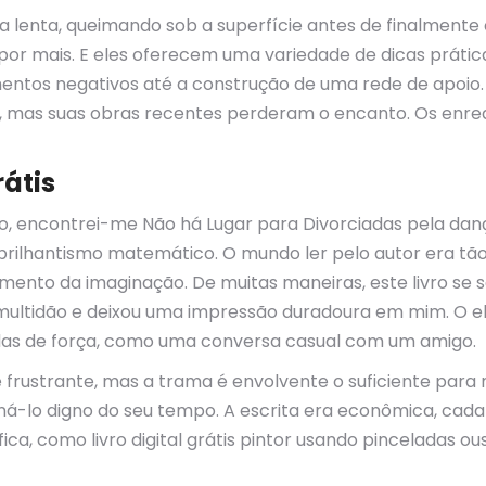
ma lenta, queimando sob a superfície antes de finalmen
por mais. E eles oferecem uma variedade de dicas prátic
amentos negativos até a construção de uma rede de apoio
, mas suas obras recentes perderam o encanto. Os enredo
rátis
ro, encontrei-me Não há Lugar para Divorciadas pela dan
ilhantismo matemático. O mundo ler pelo autor era tão 
ento da imaginação. De muitas maneiras, este livro se 
multidão e deixou uma impressão duradoura em mim. O eboo
as de força, como uma conversa casual com um amigo.
ustrante, mas a trama é envolvente o suficiente para m
orná-lo digno do seu tempo. A escrita era econômica, cad
ica, como livro digital grátis pintor usando pinceladas ou