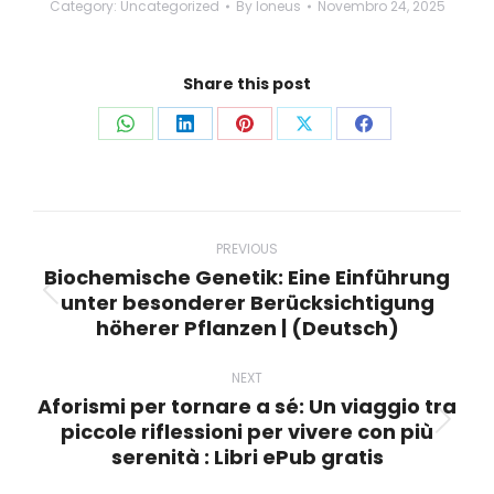
Category:
Uncategorized
By
loneus
Novembro 24, 2025
Share this post
Share
Share
Share
Share
Share
on
on
on
on
on
WhatsApp
LinkedIn
Pinterest
X
Facebook
Post
navigation
PREVIOUS
Biochemische Genetik: Eine Einführung
unter besonderer Berücksichtigung
Previous
höherer Pflanzen | (Deutsch)
post:
NEXT
Aforismi per tornare a sé: Un viaggio tra
piccole riflessioni per vivere con più
Next
serenità : Libri ePub gratis
post: