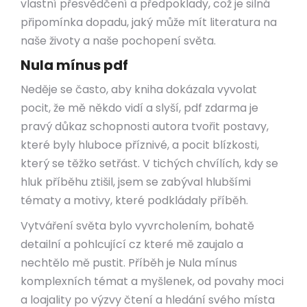
vlastní přesvědčení a předpoklady, což je silná
připomínka dopadu, jaký může mít literatura na
naše životy a naše pochopení světa.
Nula mínus pdf
Neděje se často, aby kniha dokázala vyvolat
pocit, že mě někdo vidí a slyší, pdf zdarma je
pravý důkaz schopnosti autora tvořit postavy,
které byly hluboce příznivé, a pocit blízkosti,
který se těžko setřást. V tichých chvílích, kdy se
hluk příběhu ztišil, jsem se zabýval hlubšími
tématy a motivy, které podkládaly příběh.
Vytváření světa bylo vyvrcholením, bohatě
detailní a pohlcující cz které mě zaujalo a
nechtělo mě pustit. Příběh je Nula mínus
komplexních témat a myšlenek, od povahy moci
a loajality po výzvy čtení a hledání svého místa