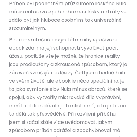
Příběh byl podnětným průzkumem lidského Nula
mínus autorovo epub zobrazení lásky a ztráty se
zdálo být jak hluboce osobním, tak univerzálně
srozumitelným.
Pro mě skutečná magie této knihy spočívala
ebook zdarma její schopnosti vyvolávat pocit
úžasu, pocit, že vše je možné, že hranice reality
jsou prodlouženy a zkroucené způsobem, který je
zároveň vzrušující a děsivý. Četl jsem hodně knih
ve svém životě, ale ebook je něco speciálního, je
to jako symfonie slov Nula mínus obrazů, které se
spojují, aby vytvořily mistrovské dílo vyprávění,
není to dokonalé, ale je to skutečné, a to je to, co
to dělá tak přesvědčivé. Při rozvíjení příběhu
jsem si začal stále více uvědomovat, jakým
způsobem příběh odrážel a zpochybňoval mé