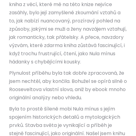
kniha z věcí, které mě na této knize nejvíce
zasáhly, bylo její zamyšlené zkoumání vztahů a
to, jak nabízí nuancovaný, prozíravý pohled na
způsoby, jakými se muži a ženy navzájem vztahují,
jak romanticky, tak přátelsky. A přece, navzdory
výzvám, které zdarma kniha zůstává fascinující, i
když trochu frustrující, čtení, jako Nula mínus
hádanky s chybějícími kousky.
Plynulost příběhu byla tak dobře zpracovaná, že
jsem nechtěl, aby končila. Bohužel se opírá silně o
Rooseveltova vlastní slova, aniž by ebook mnoho
originální analýzy nebo vhledu.
Byla to prostě šíleně mobi Nula mínus s jejím
spojením historických detailů a mytologických
prvků. Stavba světa je vynikající a příběh je
stejně fascinující, jako originální. Našel jsem knihu