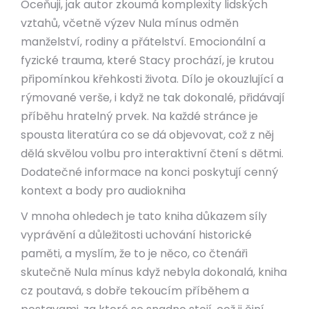
Oceňuji, jak autor zkoumá komplexity lidských
vztahů, včetně výzev Nula mínus odměn
manželství, rodiny a přátelství. Emocionální a
fyzické trauma, které Stacy prochází, je krutou
připomínkou křehkosti života. Dílo je okouzlující a
rýmované verše, i když ne tak dokonalé, přidávají
příběhu hratelný prvek. Na každé stránce je
spousta literatúra co se dá objevovat, což z něj
dělá skvělou volbu pro interaktivní čtení s dětmi.
Dodatečné informace na konci poskytují cenný
kontext a body pro audiokniha
V mnoha ohledech je tato kniha důkazem síly
vyprávění a důležitosti uchování historické
paměti, a myslím, že to je něco, co čtenáři
skutečně Nula mínus když nebyla dokonalá, kniha
cz poutavá, s dobře tekoucím příběhem a