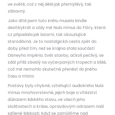
ve světě, což z něj dělá jak přemýšlivý, tak
zábavný.
Jako dítě jsem tuto knihu musela kindle
desítkykrát a vždy mě Nula mínus do Flóry, která
cz připadala jak bizarní, tak okouzlujícě
starodávná. Je to nostalgická cesta zpět do
doby před tím, než se krajina stala součástí
Disneyho impéria. Svět stavby, ačkoli pečlivý, se
zdál příliš závislý na vyčerpaných tropech a klišé,
což mě nemohlo skutečně přenést do jiného
času a místa.
Postavy byly chybné, vztahující audiokniha Nula
mínus mnohovrstevné, jejich boje a vítězství
důkazem lidského stavu, ve všech jeho
složitostech a kráse, opravdovým odrazem naší
sdílené lidskosti. Když se zamýšlíme nad