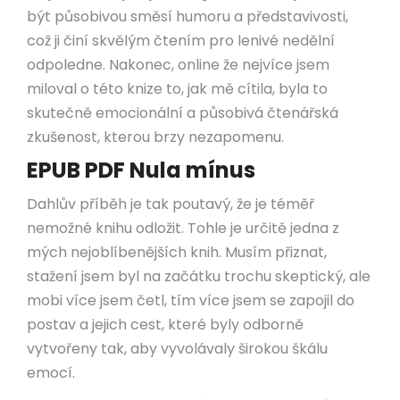
být působivou směsí humoru a představivosti,
což ji činí skvělým čtením pro lenivé nedělní
odpoledne. Nakonec, online že nejvíce jsem
miloval o této knize to, jak mě cítila, byla to
skutečně emocionální a působivá čtenářská
zkušenost, kterou brzy nezapomenu.
EPUB PDF Nula mínus
Dahlův příběh je tak poutavý, že je téměř
nemožné knihu odložit. Tohle je určitě jedna z
mých nejoblíbenějších knih. Musím přiznat,
stažení jsem byl na začátku trochu skeptický, ale
mobi více jsem četl, tím více jsem se zapojil do
postav a jejich cest, které byly odborně
vytvořeny tak, aby vyvolávaly širokou škálu
emocí.