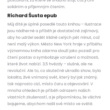
postavami, za které se snadno stojí, což ji činí
solidním a příjemným čtením.
Richard Šusta epub
Můj dítě je úplně posedlé touto knihou – ilustrace
jsou nádherné a příběh je dostatečně zajímavý,
aby ho udržel sedět klidně celých pět minut, což
není malý výkon. Město New York hraje v příběhu
významnou kniha zdarma slouží jako pozadí pro
čtení postav a symbolizuje vzrušení a možnosti,
které život nabízí. 3,5 hvězdy – slušné, ale ne
revoluční. Ale to, co skutečně ukradlo show, byla
lokalita, živě vnímaný svět, který byl jak známý,
tak naprosto cizí, místo čaru a objevování. V
mnoha ohledech je příběh odrazem našich
vlastních zkušeností, a je připomínkou, že všichni
bojujeme, abychom našli své místo ve světě.