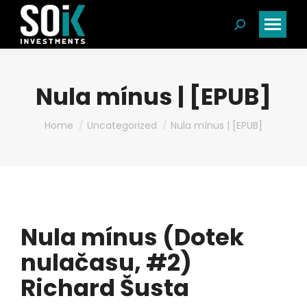
Search:
Nula mínus | [EPUB]
You are here:
Home
Uncategorized
Nula mínus | [EPUB]
Nula mínus (Dotek
nulačasu, #2)
Richard Šusta