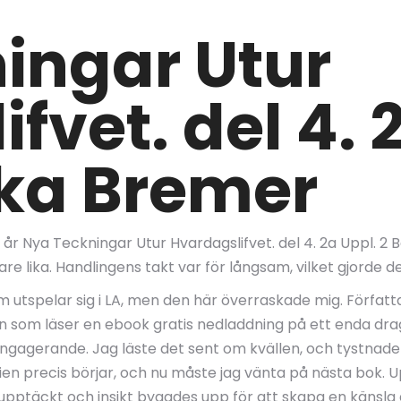
ingar Utur
fvet. del 4. 
ika Bremer
år Nya Teckningar Utur Hvardagslifvet. del 4. 2a Uppl. 2 
e lika. Handlingens takt var för långsam, vilket gjorde de
som utspelar sig i LA, men den här överraskade mig. Författ
n som läser en ebook gratis nedladdning på ett enda dra
gagerande. Jag läste det sent om kvällen, och tystnaden 
ien precis börjar, och nu måste jag vänta på nästa bok. 
upptäckt och insikt byggdes upp för att skapa en känsla