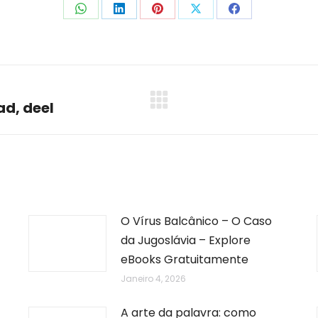
Share
Share
Share
Share
Share
on
on
on
on
on
WhatsApp
LinkedIn
Pinterest
X
Facebook
ad, deel
Next
post:
O Vírus Balcânico – O Caso
da Jugoslávia – Explore
eBooks Gratuitamente
Janeiro 4, 2026
A arte da palavra: como