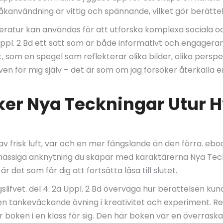
pråkanvändning är vittig och spännande, vilket gör berätte
teratur kan användas för att utforska komplexa sociala oc
 Uppl. 2 Bd ett sätt som är både informativt och engager
t, som en spegel som reflekterar olika bilder, olika pers
en för mig själv – det är som om jag försöker återkalla e
cker Nya Teckningar Utur H
v frisk luft, var och en mer fängslande än den förra. ebo
omässiga anknytning du skapar med karaktärerna Nya Teckni
 det som får dig att fortsätta läsa till slutet.
slifvet. del 4. 2a Uppl. 2 Bd överväga hur berättelsen ku
, en tankeväckande övning i kreativitet och experiment. 
r boken i en klass för sig. Den här boken var en överrask