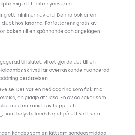
lpte mig att förstå nyanserna.
ning ett minimum av ord. Denna bok är en
djupt hos läsarna. Författarens gratis av
h gör boken till en spännande och angelägen
erad till slutet, vilket gjorde det till en
e Holcombs skrivstil är överraskande nuancerad
laddning berättelsen.
levelse. Det var en nedladdning som fick mig
evelse, en glädje att läsa. En av de saker som
else med en känsla av hopp och
g, som belyste landskapet på ett sätt som
dlingen kändes som en lättsam söndagsmiddag