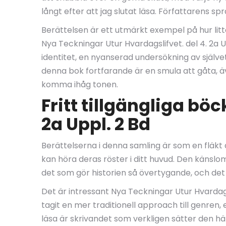
långt efter att jag slutat läsa. Författarens s
Berättelsen är ett utmärkt exempel på hur lit
Nya Teckningar Utur Hvardagslifvet. del 4. 2a
identitet, en nyanserad undersökning av själve
denna bok fortfarande är en smula att gåta, äv
komma ihåg tonen.
Fritt tillgängliga bö
2a Uppl. 2 Bd
Berättelserna i denna samling är som en fläkt a
kan höra deras röster i ditt huvud. Den känsl
det som gör historien så övertygande, och det är
Det är intressant Nya Teckningar Utur Hvardag
tagit en mer traditionell approach till genren
läsa är skrivandet som verkligen sätter den hä