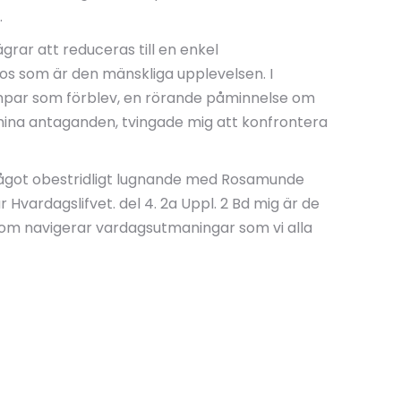
.
rar att reduceras till en enkel
aos som är den mänskliga upplevelsen. I
kampar som förblev, en rörande påminnelse om
 mina antaganden, tvingade mig att konfrontera
ns något obestridligt lugnande med Rosamunde
Hvardagslifvet. del 4. 2a Uppl. 2 Bd mig är de
 som navigerar vardagsutmaningar som vi alla