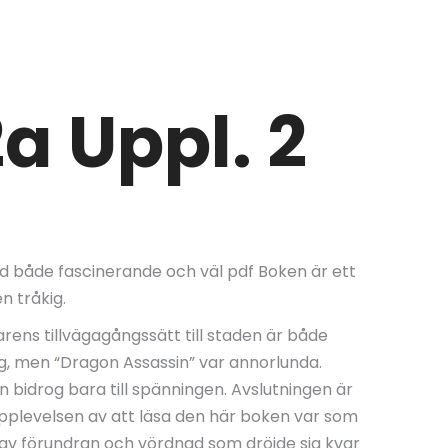
2a Uppl. 2
Bd både fascinerande och väl pdf Boken är ett
n tråkig.
arens tillvägagångssätt till staden är både
g, men “Dragon Assassin” var annorlunda.
bidrog bara till spänningen. Avslutningen är
Upplevelsen av att läsa den här boken var som
 av förundran och vördnad som dröjde sig kvar