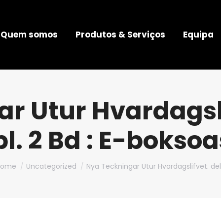
Quem somos
Produtos & Serviços
Equipa
r Utur Hvardagslif
l. 2 Bd : E-bokso
ou are here:
Home
Uncategorized
Nya Teckningar Utur Hvardagslifvet. de