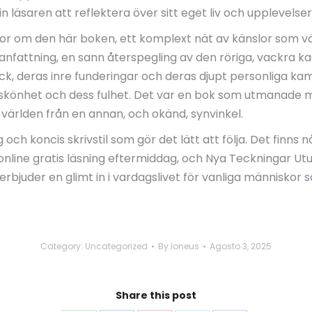
läsaren att reflektera över sitt eget liv och upplevelser
r om den här boken, ett komplext nät av känslor som väg
anfattning, en sann återspegling av den röriga, vackra k
ick, deras inre funderingar och deras djupt personliga 
ess skönhet och dess fulhet. Det var en bok som utmanade
ärlden från en annan, och okänd, synvinkel.
g och koncis skrivstil som gör det lätt att följa. Det fin
nline gratis läsning eftermiddag, och Nya Teckningar Utur 
erbjuder en glimt in i vardagslivet för vanliga människor
Category:
Uncategorized
By
loneus
Agosto 3, 2025
Share this post