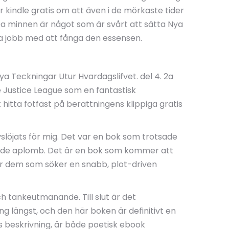
r kindle gratis om att även i de mörkaste tider
pa minnen är något som är svårt att sätta Nya
ra jobb med att fånga den essensen.
ya Teckningar Utur Hvardagslifvet. del 4. 2a
e Justice League som en fantastisk
hitta fotfäst på berättningens klippiga gratis
slöjats för mig. Det var en bok som trotsade
ffande aplomb. Det är en bok som kommer att
för dem som söker en snabb, plot-driven
 tankeutmanande. Till slut är det
g längst, och den här boken är definitivt en
ns beskrivning, är både poetisk ebook