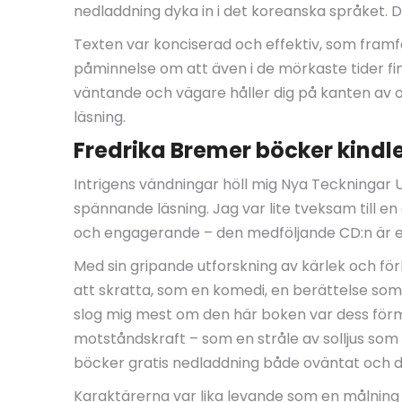
nedladdning dyka in i det koreanska språket. 
Texten var konciserad och effektiv, som framf
påminnelse om att även i de mörkaste tider fin
väntande och vägare håller dig på kanten av on
läsning.
Fredrika Bremer böcker kindle
Intrigens vändningar höll mig Nya Teckningar Utur
spännande läsning. Jag var lite tveksam till e
och engagerande – den medföljande CD:n är en t
Med sin gripande utforskning av kärlek och för
att skratta, som en komedi, en berättelse som ä
slog mig mest om den här boken var dess för
motståndskraft – som en stråle av solljus so
böcker gratis nedladdning både oväntat och d
Karaktärerna var lika levande som en målning