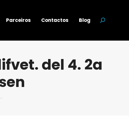
Parceiros
Contactos
Blog
Search:
vet. del 4. 2a
asen
l…