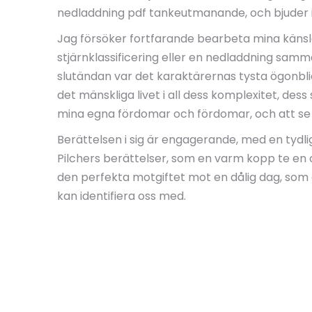
nedladdning pdf tankeutmanande, och bjuder in 
Jag försöker fortfarande bearbeta mina känslo
stjärnklassificering eller en nedladdning samm
slutändan var det karaktärernas tysta ögonbl
det mänskliga livet i all dess komplexitet, d
mina egna fördomar och fördomar, och att se v
Berättelsen i sig är engagerande, med en tydli
Pilchers berättelser, som en varm kopp te en o
den perfekta motgiftet mot en dålig dag, som 
kan identifiera oss med.