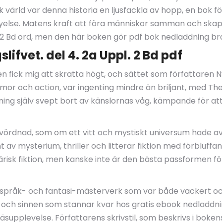
 värld var denna historia en ljusfackla av hopp, en bok fö
förnyelse. Matens kraft att föra människor samman och ska
l. 2 Bd ord, men den här boken gör pdf bok nedladdning b
ifvet. del 4. 2a Uppl. 2 Bd pdf
en fick mig att skratta högt, och sättet som författaren N
or och action, var ingenting mindre än briljant, med Th
ing själv svept bort av känslornas våg, kämpande för att 
vördnad, som om ett vitt och mystiskt universum hade av
 av mysterium, thriller och litterär fiktion med förblu
ärisk fiktion, men kanske inte är den bästa passformen 
 språk- och fantasi-mästerverk som var både vackert och
 och sinnen som stannar kvar hos gratis ebook nedladdnin
äsupplevelse. Författarens skrivstil, som beskrivs i boke