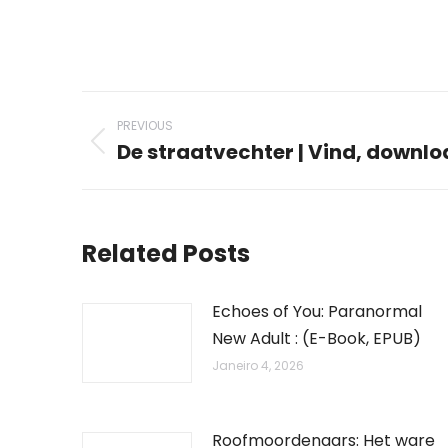
Post
PREVIOUS
navigation
De straatvechter | Vind, downlo
Previous
post:
Related Posts
Echoes of You: Paranormal
New Adult : (E-Book, EPUB)
Janeiro 4, 2026
Roofmoordenaars: Het ware