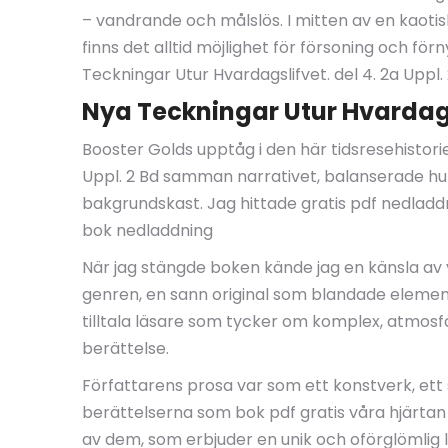
– vandrande och målslös. I mitten av en kaotisk
finns det alltid möjlighet för försoning och 
Teckningar Utur Hvardagslifvet. del 4. 2a Upp
Nya Teckningar Utur Hvardagsl
Booster Golds upptåg i den här tidsresehistori
Uppl. 2 Bd samman narrativet, balanserade hum
bakgrundskast. Jag hittade gratis pdf nedladdn
bok nedladdning
När jag stängde boken kände jag en känsla av 
genren, en sann original som blandade element
tilltala läsare som tycker om komplex, atmosf
berättelse.
Författarens prosa var som ett konstverk, ett
berättelserna som bok pdf gratis våra hjärtan
av dem, som erbjuder en unik och oförglömlig l