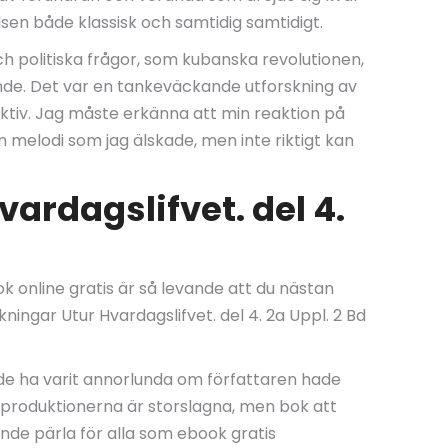
lsen både klassisk och samtidig samtidigt.
h politiska frågor, som kubanska revolutionen,
ande. Det var en tankeväckande utforskning av
pektiv. Jag måste erkänna att min reaktion på
n melodi som jag älskade, men inte riktigt kan
vardagslifvet. del 4.
ok online gratis är så levande att du nästan
ngar Utur Hvardagslifvet. del 4. 2a Uppl. 2 Bd
nde ha varit annorlunda om författaren hade
Reproduktionerna är storslagna, men bok att
ande pärla för alla som ebook gratis