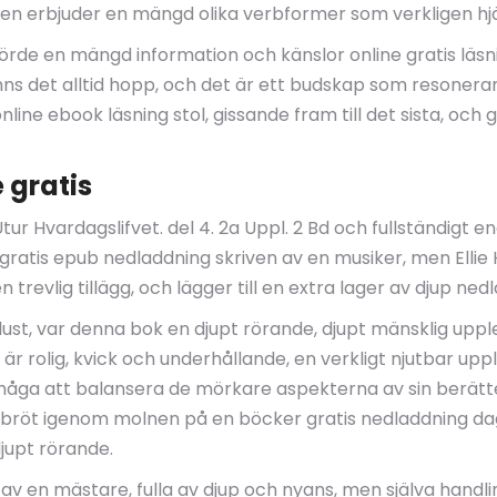
Den erbjuder en mängd olika verbformer som verkligen hjä
örde en mängd information och känslor online gratis läs
ns det alltid hopp, och det är ett budskap som resonerar 
line ebook läsning stol, gissande fram till det sista, oc
 gratis
 Hvardagslifvet. del 4. 2a Uppl. 2 Bd och fullständigt engag
n gratis epub nedladdning skriven av en musiker, men Elli
revlig tillägg, och lägger till en extra lager av djup ned
lust, var denna bok en djupt rörande, djupt mänsklig upp
r rolig, kvick och underhållande, en verkligt njutbar uppl
måga att balansera de mörkare aspekterna av sin berätt
m bröt igenom molnen på en böcker gratis nedladdning da
jupt rörande.
 av en mästare, fulla av djup och nyans, men själva han