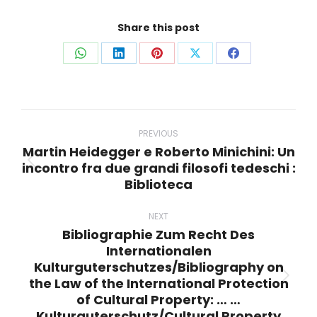
Share this post
Share
Share
Share
Share
Share
on
on
on
on
on
WhatsApp
LinkedIn
Pinterest
X
Facebook
Post
navigation
PREVIOUS
Martin Heidegger e Roberto Minichini: Un
incontro fra due grandi filosofi tedeschi :
Previous
Biblioteca
post:
NEXT
Bibliographie Zum Recht Des
Internationalen
Kulturguterschutzes/Bibliography on
the Law of the International Protection
Next
of Cultural Property: … …
post:
Kulturguterschutz/Cultural Property