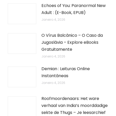
Echoes of You: Paranormal New
Adult : (E-Book, EPUB)
Janeiro 4, 2026
O Vírus Balcânico – O Caso da
Jugoslávia – Explore eBooks
Gratuitamente
Janeiro 4, 2026
Demian : Leituras Online
Instantâneas
Janeiro 4, 2026
Roofmoordenaars: Het ware
verhaal van India’s moorddadige
sekte de Thugs – Je leesarchief