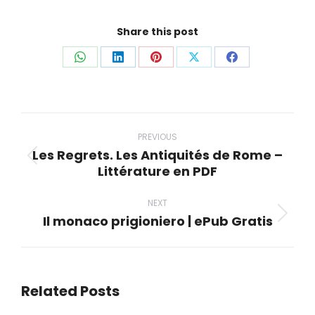
Share this post
Share
Share
Share
Share
Share
on
on
on
on
on
WhatsApp
LinkedIn
Pinterest
X
Facebook
Post
navigation
PREVIOUS
Les Regrets. Les Antiquités de Rome –
Previous
Littérature en PDF
post:
NEXT
Il monaco prigioniero | ePub Gratis
Next
post:
Related Posts