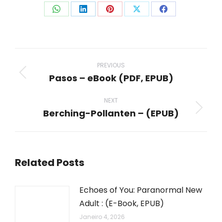
Share
Share
Share
Share
Share
on
on
on
on
on
WhatsApp
LinkedIn
Pinterest
X
Facebook
Post
navigation
PREVIOUS
Pasos – eBook (PDF, EPUB)
Previous
post:
NEXT
Berching-Pollanten – (EPUB)
Next
post:
Related Posts
Echoes of You: Paranormal New
Adult : (E-Book, EPUB)
Janeiro 4, 2026