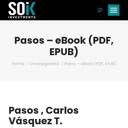
Search:
Pasos – eBook (PDF,
EPUB)
You are here:
Home
Uncategorized
Pasos – eBook (PDF, EPUB)
Pasos , Carlos
Vásquez T.