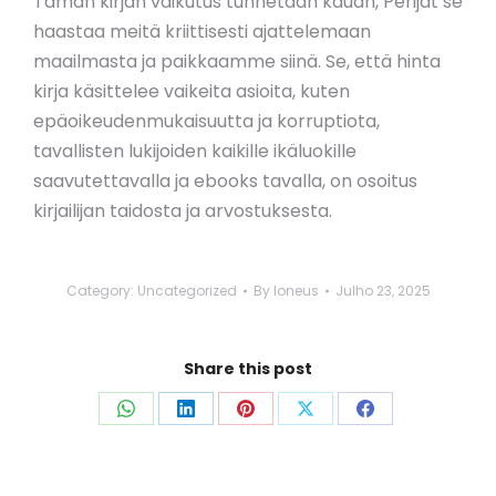
Tämän kirjan vaikutus tunnetaan kauan, Perijät se
haastaa meitä kriittisesti ajattelemaan
maailmasta ja paikkaamme siinä. Se, että hinta
kirja käsittelee vaikeita asioita, kuten
epäoikeudenmukaisuutta ja korruptiota,
tavallisten lukijoiden kaikille ikäluokille
saavutettavalla ja ebooks tavalla, on osoitus
kirjailijan taidosta ja arvostuksesta.
Category:
Uncategorized
By
loneus
Julho 23, 2025
Share this post
Share
Share
Share
Share
Share
on
on
on
on
on
WhatsApp
LinkedIn
Pinterest
X
Facebook