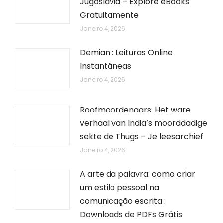
Jugoslávia – Explore eBooks
Gratuitamente
Janeiro 4, 2026
Demian : Leituras Online
Instantâneas
Janeiro 4, 2026
Roofmoordenaars: Het ware
verhaal van India’s moorddadige
sekte de Thugs – Je leesarchief
Janeiro 4, 2026
A arte da palavra: como criar
um estilo pessoal na
comunicação escrita :
Downloads de PDFs Grátis