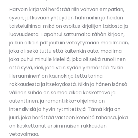
Harvoin kirja voi herättää niin vahvan empatian,
syvän, jatkuvaan yhteyden hahmoihin ja heidän
taisteluihinsa, mikä on osoitus kirjailijan taidosta ja
luovuudesta. Tapahtui sattumalta tähän kirjaan,
ja kun alkoin pdf joutuin vetäytymään maailmaan,
joka oli sekä tuttu että kuitenkin outo, maailma,
joka puhui minulle kielellä, joka oli sekä runollinen
että syvä, kieli, jota vain sydän ymmärtää. ‘Nikin
Herääminen’ on kaunokirjoitettu tarina
rakkaudesta ja itselöydöstä. Nikin ja hänen isänsä
välinen suhde on samaa aikaa koskettava ja
autenttinen, ja romantiikka-ohjelmia on
intensiivisiä ja hyvin rytmitettyjä. Tämä kirja on
juuri, joka herättää vasteen keneltä tahansa, joka
on koskettanut ensimmäisen rakkauden
vetovoimaa.