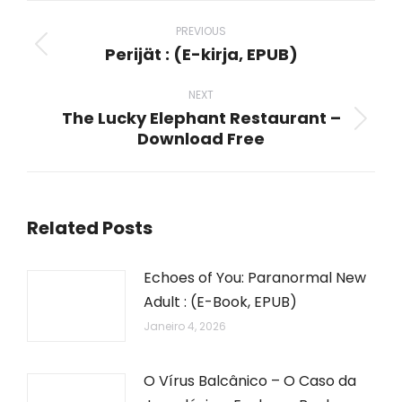
Post
navigation
PREVIOUS
Perijät : (E-kirja, EPUB)
Previous
post:
NEXT
The Lucky Elephant Restaurant –
Next
Download Free
post:
Related Posts
Echoes of You: Paranormal New
Adult : (E-Book, EPUB)
Janeiro 4, 2026
O Vírus Balcânico – O Caso da