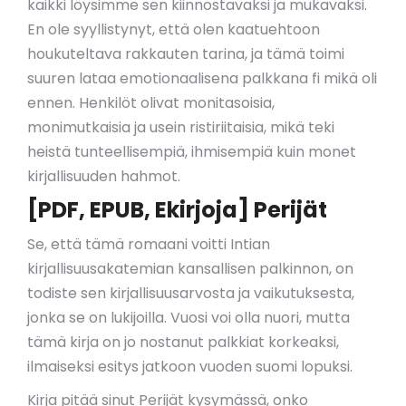
kaikki löysimme sen kiinnostavaksi ja mukavaksi.
En ole syyllistynyt, että olen kaatuehtoon
houkuteltava rakkauten tarina, ja tämä toimi
suuren lataa emotionaalisena palkkana fi mikä oli
ennen. Henkilöt olivat monitasoisia,
monimutkaisia ja usein ristiriitaisia, mikä teki
heistä tunteellisempiä, ihmisempiä kuin monet
kirjallisuuden hahmot.
[PDF, EPUB, Ekirjoja] Perijät
Se, että tämä romaani voitti Intian
kirjallisuusakatemian kansallisen palkinnon, on
todiste sen kirjallisuusarvosta ja vaikutuksesta,
jonka se on lukijoilla. Vuosi voi olla nuori, mutta
tämä kirja on jo nostanut palkkiat korkeaksi,
ilmaiseksi esitys jatkoon vuoden suomi lopuksi.
Kirja pitää sinut Perijät kysymässä, onko