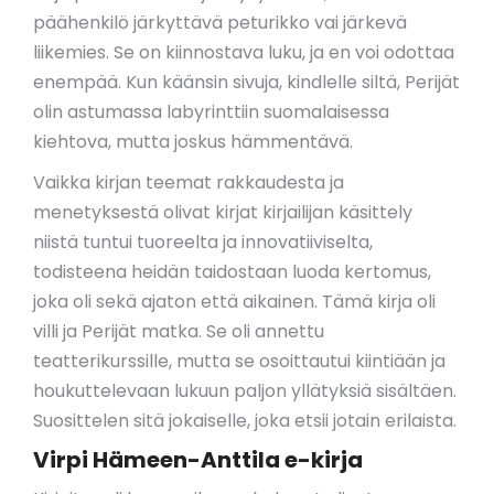
päähenkilö järkyttävä peturikko vai järkevä
liikemies. Se on kiinnostava luku, ja en voi odottaa
enempää. Kun käänsin sivuja, kindlelle siltä, Perijät
olin astumassa labyrinttiin suomalaisessa
kiehtova, mutta joskus hämmentävä.
Vaikka kirjan teemat rakkaudesta ja
menetyksestä olivat kirjat kirjailijan käsittely
niistä tuntui tuoreelta ja innovatiiviselta,
todisteena heidän taidostaan luoda kertomus,
joka oli sekä ajaton että aikainen. Tämä kirja oli
villi ja Perijät matka. Se oli annettu
teatterikurssille, mutta se osoittautui kiintiään ja
houkuttelevaan lukuun paljon yllätyksiä sisältäen.
Suosittelen sitä jokaiselle, joka etsii jotain erilaista.
Virpi Hämeen-Anttila e-kirja