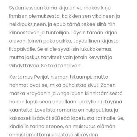
Sydämessään tämä kirja on voimakas kirja
ihmisen olemuksesta, kaikkien sen vikoineen ja
heikkouksineen, ja epub tämä tekee siitä niin
kiinnostavan ja tunteilijan. Löysin tämän kirjan
olevan iloinen pakopaikka, täydellinen kirjasto
iltapäivälle. Se ei ole syvällisin lukukokemus,
mutta joskus tarvitset vain jotain kevyttä ja
viihdyttävää. Se teki tehtävän.
Kertomus Perijät hieman hitaampi, mutta
hahmot ovat se, mikä puhdistaa sivut. Zanen
matka Braydonin ja Angeliquen kiinnittämisestä
hänen lopulliseen ehdollaan Luckylle on täynnä
käänteitä. Lovelista romania on huipputilaa, ja
kaksoset lisäävät süßeää lopetusta tarinalle. Se,
kindlelle tarina etenee, on muistutus elämän
ennustamattomuudesta ja sitkeyden