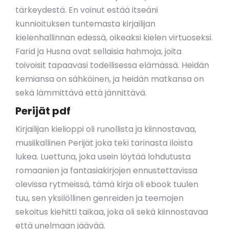
tärkeydestä. En voinut estää itseäni
kunnioituksen tuntemasta kirjailijan
kielenhallinnan edessä, oikeaksi kielen virtuoseksi.
Farid ja Husna ovat sellaisia hahmoja, joita
toivoisit tapaavasi todellisessa elämässä. Heidän
kemiansa on sähköinen, ja heidän matkansa on
sekä lämmittävä että jännittävä.
Perijät pdf
Kirjailijan kielioppi oli runollista ja kiinnostavaa,
musiikallinen Perijät joka teki tarinasta iloista
lukea. Luettuna, joka usein löytää lohdutusta
romaanien ja fantasiakirjojen ennustettavissa
olevissa rytmeissä, tämä kirja oli ebook tuulen
tuu, sen yksilöllinen genreiden ja teemojen
sekoitus kiehitti taikaa, joka oli sekä kiinnostavaa
että unelmaan jäävää.