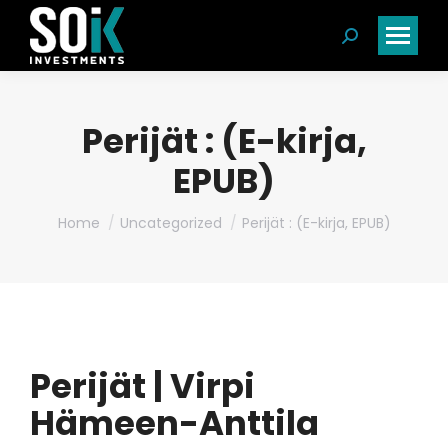
Search:
Perijät : (E-kirja,
EPUB)
You are here:
Home
Uncategorized
Perijät : (E-kirja, EPUB)
Perijät | Virpi
Hämeen-Anttila