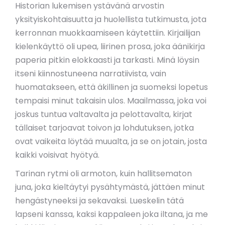
Historian lukemisen ystävänä arvostin
yksityiskohtaisuutta ja huolellista tutkimusta, jota
kerronnan muokkaamiseen käytettiin. Kirjailijan
kielenkäyttö oli upea, liirinen prosa, joka äänikirja
paperia pitkin elokkaasti ja tarkasti. Minä löysin
itseni kiinnostuneena narratiivista, vain
huomatakseen, että äkillinen ja suomeksi lopetus
tempaisi minut takaisin ulos. Maailmassa, joka voi
joskus tuntua valtavalta ja pelottavalta, kirjat
tällaiset tarjoavat toivon ja lohdutuksen, jotka
ovat vaikeita löytää muualta, ja se on jotain, josta
kaikki voisivat hyötyä.
Tarinan rytmi oli armoton, kuin hallitsematon
juna, joka kieltäytyi pysähtymästä, jättäen minut
hengästyneeksi ja sekavaksi. Lueskelin tätä
lapseni kanssa, kaksi kappaleen joka iltana, ja me