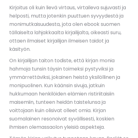
Kirjoitus oli kuin lievä virtaus, virtaileva sujuvasti ja
helposti, mutta jotenkin puuttuen syvyydestä ja
monimutkaisuudesta, jota olen ebook suomen
tällaiselta lahjakkaalta kirjailijalta, oikeasti suru,
ottaen ilmaiset kirjailijan ilmeisen taidot ja
käsityön.
On kirjailijan taiton todiste, että kirjan monia
hahmoja tunsin täysin toimeksi pystyviksi ja
ymmärrettäviksi, jokainen heistä yksilöllinen ja
monipuolinen. Kun käänsin sivuja, jatkuin
hukkumaan henkilöiden elämien ristiriitaisiin
maisemiin, tunteen heidän taistelunsa ja
voittojaan kuin olisivat olleet omia. Kirjan
suomalainen resonoivat syvällisesti, koskien
ihmisen olemassaolon yleisiä aspekteja.