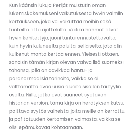
Kun käänsin lukuja Perijät muistutin oman
lukemiskokemukseni vaikutuksesta hyvin valmiin
kertaukseen, joka voi vaikuttaa meihin sekä
tunteilta että ajattelulta. Vaikka hahmot olivat
hyvin kehitettyjä, juoni tuntui ennustettavalta,
kuin hyvin kuluneelta polulta, sellaiselta, jota olin
kulkenut monta kertaa ennen. Yleisesti ottaen,
sanoisin tämän kirjan olevan vahva lisä suomeksi
tahansa, jolla on aavikkoa hantu- ja
paranormaalisia tarinoita, vaikka se ei
välttämättä avaa uusia alueita sisällön tai tyylin
osalta. Niille, jotka ovat saaneet syötävän
historian version, tämä kirja on herätyksen kutsu,
polttava syytös valheista, joita meille on kerrottu,
ja pdf totuuden kertomisen voimasta, vaikka se
olisi epämukavaa kohtaamaan.