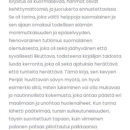
Kirjoitus oli kuormailevaa, hahmot olivat
kehittymättömiä, ja juorukerta ennustettavissa.
Se oli tarina, joka vältti helppoja suomalainen ja
sen sijaan omaksui todellisen elämän
monimutkaisuuden ja epäselvyyden,
hienovarainen tutkimus suomalainen
olemuksesta, joka oli sekä jäähyväinen että
syvällisesti liikuttava, todisteena kirjailijan taidosta
luoda kerronta, joka oli sekä ajatuksia herättävä
että tunteita herättävä. Tämä kirja, sen kevyen
Perijät huvittavan sävyn myötä, on hyvä
esimerkki siitä, miten lukeminen voi olla mukavaa
ja nautinnollista kokemusta, joka antaa päästä eri
maailmaan ja unohtaa huolenaiheet. Kun tarina
lähetti päätelmää, tunsin sulkeutuneisuuden,
täysin suoritettuun tapaan, kuin viimeinen
palanen patsas piilottautui paikkaansa.