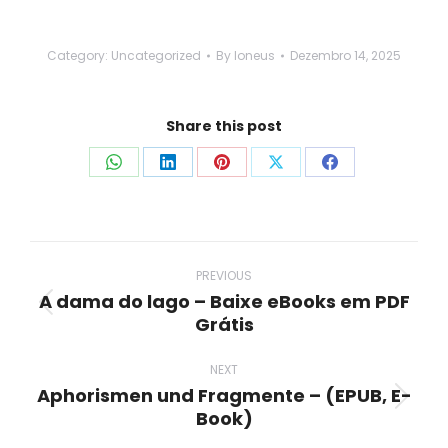
Category:
Uncategorized
By
loneus
Dezembro 14, 2025
Share this post
Share
Share
Share
Share
Share
on
on
on
on
on
WhatsApp
LinkedIn
Pinterest
X
Facebook
Post
navigation
PREVIOUS
A dama do lago – Baixe eBooks em PDF
Previous
Grátis
post:
NEXT
Aphorismen und Fragmente – (EPUB, E-
Next
Book)
post: