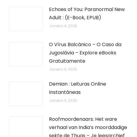
Echoes of You: Paranormal New
Adult : (E-Book, EPUB)
Janeiro 4, 2026
O Vírus Balcânico – O Caso da
Jugoslávia – Explore eBooks
Gratuitamente
Janeiro 4, 2026
Demian : Leituras Online
Instantâneas
Janeiro 4, 2026
Roofmoordenaars: Het ware
verhaal van India’s moorddadige
sekte de Thugs – Je leesarchief