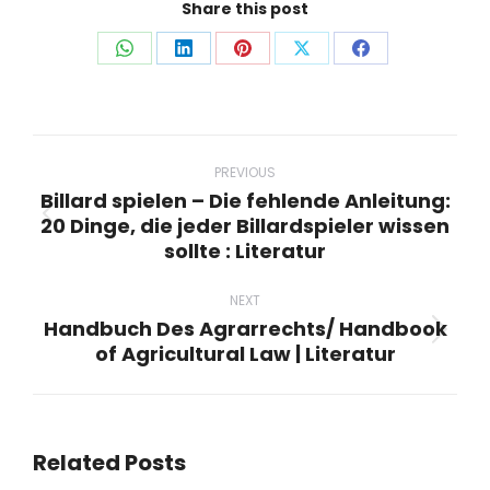
Share this post
Share
Share
Share
Share
Share
on
on
on
on
on
WhatsApp
LinkedIn
Pinterest
X
Facebook
Post
navigation
PREVIOUS
Billard spielen – Die fehlende Anleitung:
20 Dinge, die jeder Billardspieler wissen
Previous
sollte : Literatur
post:
NEXT
Handbuch Des Agrarrechts/ Handbook
Next
of Agricultural Law | Literatur
post:
Related Posts