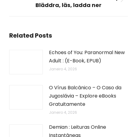
Next
Bläddra, läs, ladda ner
post:
Related Posts
Echoes of You: Paranormal New
Adult : (E-Book, EPUB)
Janeiro 4, 2026
O Vírus Balcânico – O Caso da
Jugoslávia – Explore eBooks
Gratuitamente
Janeiro 4, 2026
Demian : Leituras Online
Instantâneas