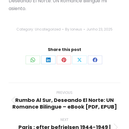
Deseando El Norte: UN Romance Bilingue mi
asiento.
Category:
Uncategorized
By
loneus
Junho 23, 2025
Share this post
Share
Share
Share
Share
Share
on
on
on
on
on
WhatsApp
LinkedIn
Pinterest
X
Facebook
Post
navigation
PREVIOUS
Rumbo Al Sur, Deseando El Norte: UN
Previous
Romance Bilingue – eBook [PDF, EPUB]
post:
NEXT
Paris : efter befrielsen 1944-1949 |