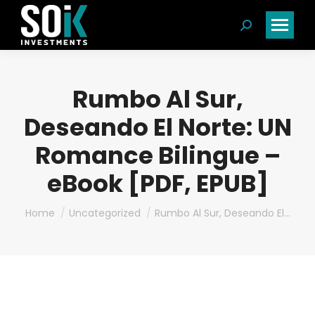
Search:
Rumbo Al Sur,
Deseando El Norte: UN
Romance Bilingue –
eBook [PDF, EPUB]
You are here:
Home
Uncategorized
Rumbo Al Sur, Deseando El…