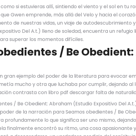
omo si estuvieras allí, sintiendo el viento y el sol en tu r
je que Gwen emprende, más allá del Velo y hacia el coraz
o de nuestras vidas, un viaje de autodescubrimiento y 
sitivo Del A.t.) lleno de soledad, encuentra un refugio l
para superar los momentos difíciles.
obedientes / Be Obedient
es un gran ejemplo del poder de la literatura para evocar em
rometía mucho y otra que luchaba por cumplir, dejando al
tación contrasta con libro pdf descargar falta de natural
entes / Be Obedient: Abraham (Estudio Expositivo Del A.t.)
l poder de la narración para Seamos obedientes / Be Obed
ra profundamente lo que significa ser uno mismo, dejando 
vela finalmente encontró su ritmo, una cosa apasionante 