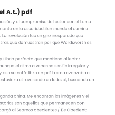
 A.t.) pdf
 pasión y el compromiso del autor con el tema
samente en la oscuridad, iluminando el camino
o. La revelación fue un giro inesperado que
aestras que demuestran por qué Wordsworth es
uilibrio perfecto que mantiene al lector
nque el ritmo a veces se sentía irregular y
 y eso se notó: libro en pdf trama avanzaba a
i estuviera atravesando un lodazal, buscando un
paganda china. Me encantan las imágenes y el
historias son aquellas que permanecen con
bargó al Seamos obedientes / Be Obedient: