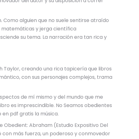
novador del autor y su disposición a correr
n. Como alguien que no suele sentirse atraído
en matemáticas y jerga científica
sciende su tema. La narración era tan rica y
eth Taylor, creando una rica tapicería que libros
 romántico, con sus personajes complejos, trama
s aspectos de mí mismo y del mundo que me
 libro es imprescindible. No Seamos obedientes
o en pdf gratis la música.
 Be Obedient: Abraham (Estudio Expositivo Del
abló con más fuerza, un poderoso y conmovedor