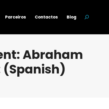
Parceiros
Contactos
Blog
Search:
ient: Abraham
 : (Spanish)