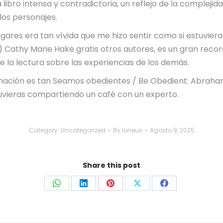
a libro intensa y contradictoria, un reflejo de la comple
los personajes.
gares era tan vívida que me hizo sentir como si estuviera 
) Cathy Marie Hake gratis otros autores, es un gran recor
 la lectura sobre las experiencias de los demás.
mación es tan Seamos obedientes / Be Obedient: Abraham (E
tuvieras compartiendo un café con un experto.
Category:
Uncategorized
By
loneus
Agosto 9, 2025
Share this post
Share
Share
Share
Share
Share
on
on
on
on
on
WhatsApp
LinkedIn
Pinterest
X
Facebook