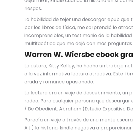
dejarme ir, kindle cuando la historia en sí com
riesgos.
La habilidad de tejer una descargar epub que t
por los libros de física, me sorprendió lo atra
incomprensibles, un testimonio de la habilidad
multifacética que me dejó con más preguntas
Warren W. Wiersbe ebook gra
La autora, Kitty Kelley, ha hecho un trabajo not
a la vez informativa lectura atractiva. Este l
cruda y romance apasionado.
La lectura era un viaje de descubrimiento, un
rodea. Para cualquier persona que descargar e
/ Be Obedient: Abraham (Estudio Expositivo Del A
Parecía un viaje a través de una mente oscura 
A.t.) la historia, kindle negativa a proporcio