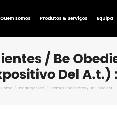
Quem somos
Produtos & Serviços
Equipa
entes / Be Obed
positivo Del A.t.)
You are here:
Home
Uncategorized
Seamos obedientes / Be Obedient:…