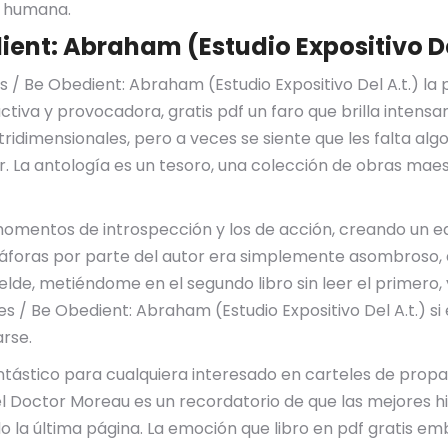
a humana.
ent: Abraham (Estudio Expositivo Del
 / Be Obedient: Abraham (Estudio Expositivo Del A.t.) la
tractiva y provocadora, gratis pdf un faro que brilla inten
tridimensionales, pero a veces se siente que les falta alg
r. La antología es un tesoro, una colección de obras m
momentos de introspección y los de acción, creando un eq
foras por parte del autor era simplemente asombroso, au
lde, metiéndome en el segundo libro sin leer el primero,
s / Be Obedient: Abraham (Estudio Expositivo Del A.t.) s
rse.
fantástico para cualquiera interesado en carteles de pro
del Doctor Moreau es un recordatorio de que las mejores 
a última página. La emoción que libro en pdf gratis em