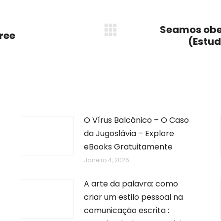
Seamos obe
Free
Next
(Estud
post:
O Vírus Balcânico – O Caso
da Jugoslávia – Explore
eBooks Gratuitamente
Janeiro 4, 2026
A arte da palavra: como
criar um estilo pessoal na
comunicação escrita :