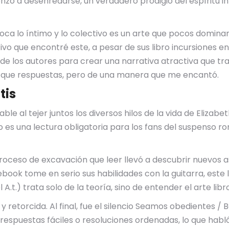
enzó a desenredarse, un verdadero prodigio del espíritu in
oca lo íntimo y lo colectivo es un arte que pocos domina
ctivo que encontré este, a pesar de sus libro incursiones 
 de los autores para crear una narrativa atractiva que tra
 que respuestas, pero de una manera que me encantó.
tis
able al tejer juntos los diversos hilos de la vida de Elizab
ibro es una lectura obligatoria para los fans del suspenso
 proceso de excavación que leer llevó a descubrir nuevo
book tome en serio sus habilidades con la guitarra, este
.t.) trata solo de la teoría, sino de entender el arte libr
y retorcida. Al final, fue el silencio Seamos obedientes /
nar respuestas fáciles o resoluciones ordenadas, lo que h