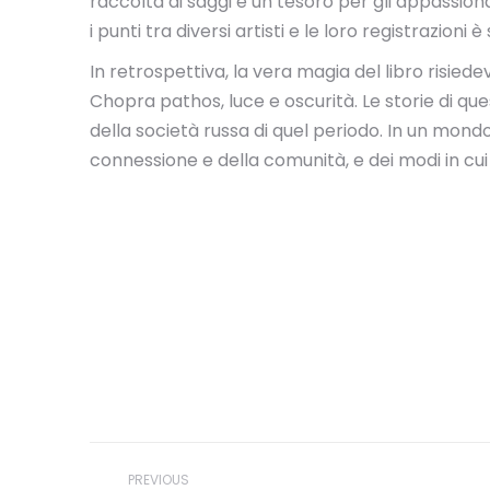
raccolta di saggi è un tesoro per gli appassiona
i punti tra diversi artisti e le loro registrazioni 
In retrospettiva, la vera magia del libro risied
Chopra pathos, luce e oscurità. Le storie di q
della società russa di quel periodo. In un mon
connessione e della comunità, e dei modi in cui li
Post
PREVIOUS