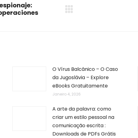
 espionaje:
 operaciones
Next
post:
O Vírus Balcânico – O Caso
da Jugoslávia – Explore
eBooks Gratuitamente
Janeiro 4, 2026
A arte da palavra: como
criar um estilo pessoal na
comunicação escrita :
Downloads de PDFs Grátis