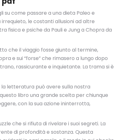
a pdf
sigli su come passare a una dieta Paleo e
rrequieto, le costanti allusioni ad altre
 tra fisica e psiche da Pauli e Jung a Chopra da
tto che il viaggio fosse giunto al termine,
Chopra e sui “forse” che rimasero a lungo dopo
rano, rassicurante e inquietante. La trama si è
 la letteratura può avere sulla nostra
do questo libro una grande scelta per chiunque
ggere, con la sua azione ininterrotta,
 che si rifiuta di rivelare i suoi segreti. La
arente di profondità e sostanza. Questa