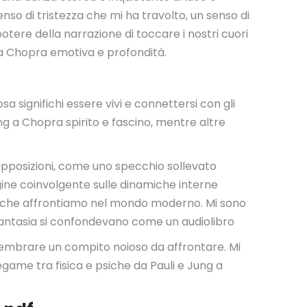
nso di tristezza che mi ha travolto, un senso di
ere della narrazione di toccare i nostri cuori
g a Chopra emotiva e profondità.
 significhi essere vivi e connettersi con gli
Jung a Chopra spirito e fascino, mentre altre
supposizioni, come uno specchio sollevato
dagine coinvolgente sulle dinamiche interne
sfide che affrontiamo nel mondo moderno. Mi sono
e fantasia si confondevano come un audiolibro
 a sembrare un compito noioso da affrontare. Mi
egame tra fisica e psiche da Pauli e Jung a