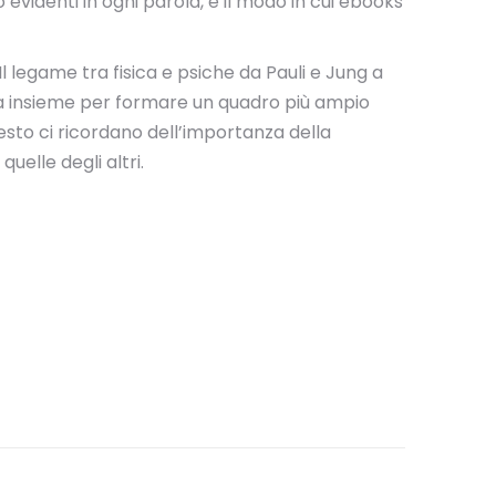
evidenti in ogni parola, e il modo in cui ebooks
Il legame tra fisica e psiche da Pauli e Jung a
tta insieme per formare un quadro più ampio
sto ci ricordano dell’importanza della
uelle degli altri.