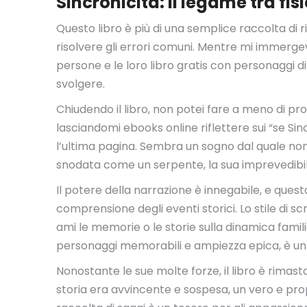
Sincronicità: Il legame tra fi
Questo libro è più di una semplice raccolta di r
risolvere gli errori comuni. Mentre mi immergevo
persone e le loro libro gratis con personaggi di
svolgere.
Chiudendo il libro, non potei fare a meno di prov
lasciandomi ebooks online riflettere sui “se Sin
l’ultima pagina. Sembra un sogno dal quale non 
snodata come un serpente, la sua imprevedibil
Il potere della narrazione è innegabile, e ques
comprensione degli eventi storici. Lo stile di 
ami le memorie o le storie sulla dinamica famil
personaggi memorabili e ampiezza epica, è un v
Nonostante le sue molte forze, il libro è rimasto
storia era avvincente e sospesa, un vero e pro