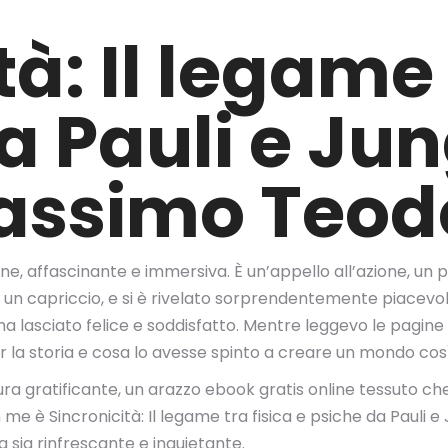
à: Il legame 
a Pauli e Jun
assimo Teod
one, affascinante e immersiva. È un’appello all’azione, u
n capriccio, e si è rivelato sorprendentemente piacevole, u
ha lasciato felice e soddisfatto. Mentre leggevo le pagin
er la storia e cosa lo avesse spinto a creare un mondo cos
ttura gratificante, un arazzo ebook gratis online tessuto ch
 me è Sincronicità: Il legame tra fisica e psiche da Pauli 
 sia rinfrescante e inquietante.