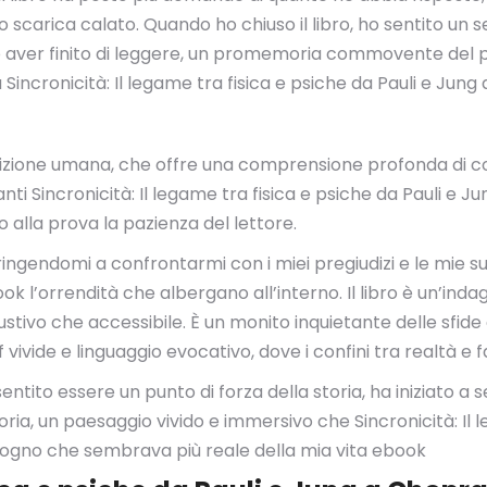
scarica calato. Quando ho chiuso il libro, ho sentito un se
 aver finito di leggere, un promemoria commovente del pot
 Sincronicità: Il legame tra fisica e psiche da Pauli e Jun
izione umana, che offre una comprensione profonda di cosa
llanti Sincronicità: Il legame tra fisica e psiche da Pauli e 
alla prova la pazienza del lettore.
tringendomi a confrontarmi con i miei pregiudizi e le mie 
ook l’orrendità che albergano all’interno. Il libro è un’in
 esaustivo che accessibile. È un monito inquietante delle 
 vivide e linguaggio evocativo, dove i confini tra realtà 
sentito essere un punto di forza della storia, ha iniziato
ria, un paesaggio vivido e immersivo che Sincronicità: Il l
sogno che sembrava più reale della mia vita ebook