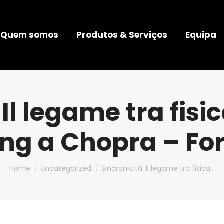
Quem somos
Produtos & Serviços
Equipa
 Il legame tra fisi
ung a Chopra – F
You are here:
Home
Uncategorized
Sincronicità: Il legame tra fisica…