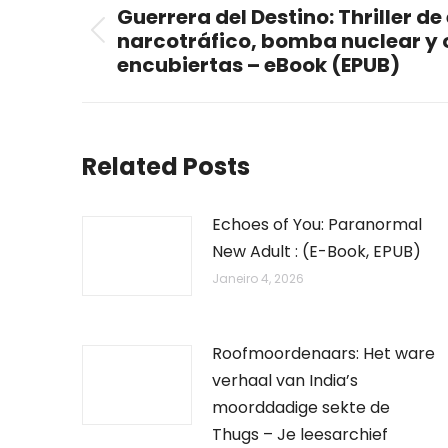
navigation
Guerrera del Destino: Thriller de
narcotráfico, bomba nuclear y
Previous
encubiertas – eBook (EPUB)
post:
Related Posts
Echoes of You: Paranormal
New Adult : (E-Book, EPUB)
Janeiro 4, 2026
Roofmoordenaars: Het ware
verhaal van India’s
moorddadige sekte de
Thugs – Je leesarchief