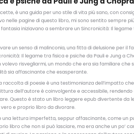
sica e psiche da Pauli e Jung a Chopr
icette, è una guida per uno stile di vita più sano, con con
 nelle pagine di questo libro, mi sono sentito sempre più i
 fantasia iniziavano a sembrare un Sincronicità: Il legame
are un senso di malinconia, una fitta di delusione per il fa
cronicità: Il legame tra fisica e psiche da Pauli e Jung a 
volevo risvegliarmi, un mondo che era sia familiare che st
ità sia affascinante che esasperante.
ta raccolta di poesie è una testimonianza dell’impatto che
scrittura dell’autore è coinvolgente e accessibile, renden
iare. Questo è stato un libro leggere epub divertente da le
ero e proprio libro da divorare.
 una lettura imperfetta, seppur affascinante, come un puzzle
prio libro che non si può lasciare, ma era anche un po’ c