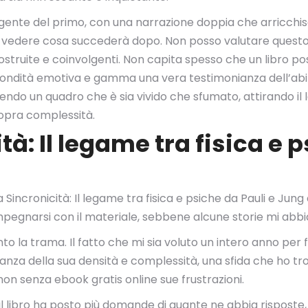
lgente del primo, con una narrazione doppia che arricchisc
i vedere cosa succederà dopo. Non posso valutare questo l
ostruite e coinvolgenti. Non capita spesso che un libro po
ofondità emotiva e gamma una vera testimonianza dell’abilit
ndo un quadro che è sia vivido che sfumato, attirando il le
hopra complessità.
tà: Il legame tra fisica e 
Sincronicità: Il legame tra fisica e psiche da Pauli e Jung
impegnarsi con il materiale, sebbene alcune storie mi abbi
o la trama. Il fatto che mi sia voluto un intero anno per fi
nza della sua densità e complessità, una sfida che ho trov
non senza ebook gratis online sue frustrazioni.
il libro ha posto più domande di quante ne abbia risposte,