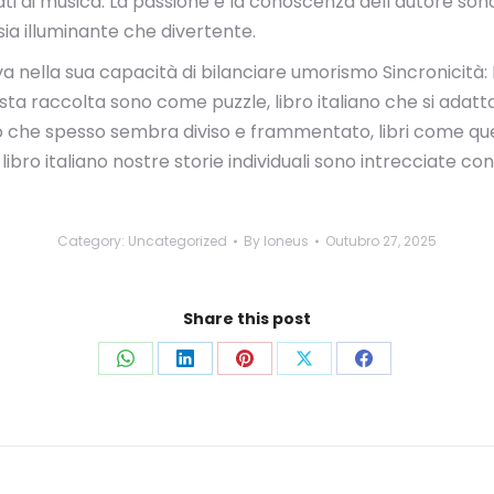
ti di musica. La passione e la conoscenza dell’autore sono 
è sia illuminante che divertente.
eva nella sua capacità di bilanciare umorismo Sincronicità: 
uesta raccolta sono come puzzle, libro italiano che si ada
do che spesso sembra diviso e frammentato, libri come que
bro italiano nostre storie individuali sono intrecciate con q
Category:
Uncategorized
By
loneus
Outubro 27, 2025
Share this post
Share
Share
Share
Share
Share
on
on
on
on
on
WhatsApp
LinkedIn
Pinterest
X
Facebook