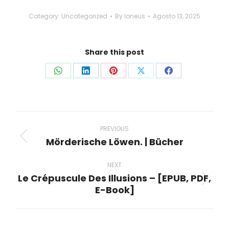
Category:
Uncategorized
By
loneus
Agosto 13, 2025
Share this post
Share
Share
Share
Share
Share
on
on
on
on
on
WhatsApp
LinkedIn
Pinterest
X
Facebook
Post
navigation
PREVIOUS
Mörderische Löwen. | Bücher
Previous
post:
NEXT
Le Crépuscule Des Illusions – [EPUB, PDF,
Next
E-Book]
post: