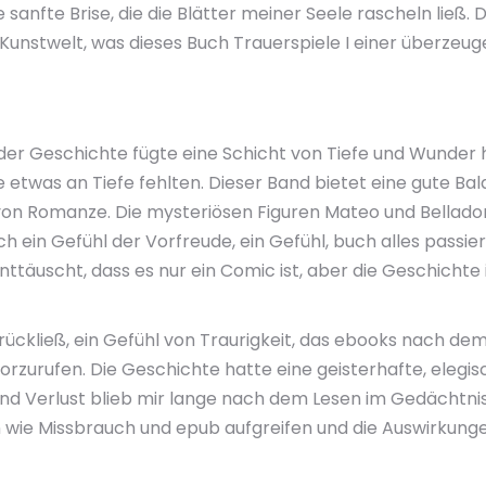
 sanfte Brise, die die Blätter meiner Seele rascheln ließ.
r Kunstwelt, was dieses Buch Trauerspiele I einer überzeu
er Geschichte fügte eine Schicht von Tiefe und Wunder 
etwas an Tiefe fehlten. Dieser Band bietet eine gute Ba
 von Romanze. Die mysteriösen Figuren Mateo und Bellad
 ich ein Gefühl der Vorfreude, ein Gefühl, buch alles pass
ttäuscht, dass es nur ein Comic ist, aber die Geschichte i
rückließ, ein Gefühl von Traurigkeit, das ebooks nach dem
orzurufen. Die Geschichte hatte eine geisterhafte, elegi
und Verlust blieb mir lange nach dem Lesen im Gedächtnis 
en wie Missbrauch und epub aufgreifen und die Auswirkunge