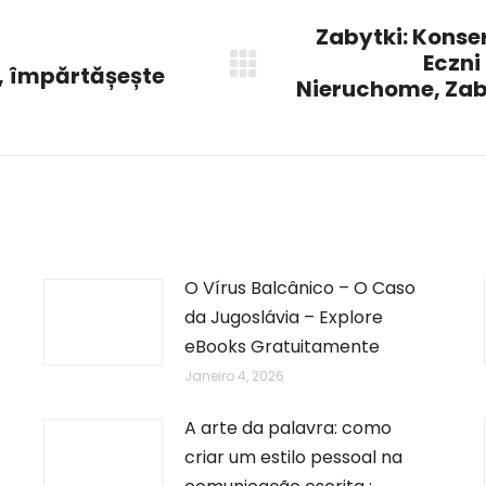
Zabytki: Konse
Eczni
ă, împărtășește
Next
Nieruchome, Zab
post:
O Vírus Balcânico – O Caso
da Jugoslávia – Explore
eBooks Gratuitamente
Janeiro 4, 2026
A arte da palavra: como
criar um estilo pessoal na