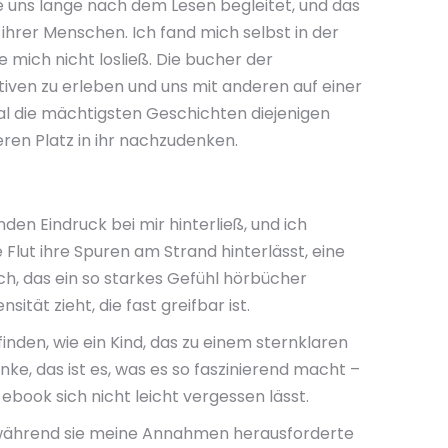
ie uns lange nach dem Lesen begleitet, und das
 ihrer Menschen. Ich fand mich selbst in der
mich nicht losließ. Die bucher der
tiven zu erleben und uns mit anderen auf einer
al die mächtigsten Geschichten diejenigen
eren Platz in ihr nachzudenken.
en Eindruck bei mir hinterließ, und ich
 Flut ihre Spuren am Strand hinterlässt, eine
ch, das ein so starkes Gefühl hörbücher
tät zieht, die fast greifbar ist.
inden, wie ein Kind, das zu einem sternklaren
e, das ist es, was es so faszinierend macht –
ebook sich nicht leicht vergessen lässt.
te, während sie meine Annahmen herausforderte