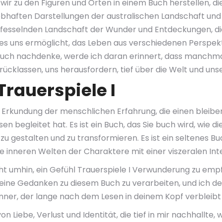
 wir zu den Figuren und Orten in einem Buch herstellen, d
n lebhaften Darstellungen der australischen Landschaft und
 fesselnden Landschaft der Wunder und Entdeckungen, die 
e es uns ermöglicht, das Leben aus verschiedenen Perspek
s Buch nachdenke, werde ich daran erinnert, dass manchm
rücklassen, uns herausfordern, tief über die Welt und uns
Trauerspiele I
Erkundung der menschlichen Erfahrung, die einen bleibend
 begleitet hat. Es ist ein Buch, das Sie buch wird, wie die
u gestalten und zu transformieren. Es ist ein seltenes Bu
inneren Welten der Charaktere mit einer viszeralen Intensi
cht umhin, ein Gefühl Trauerspiele I Verwunderung zu empf
ine Gedanken zu diesem Buch zu verarbeiten, und ich denk
nner, der lange nach dem Lesen in deinem Kopf verbleibt 
n Liebe, Verlust und Identität, die tief in mir nachhall