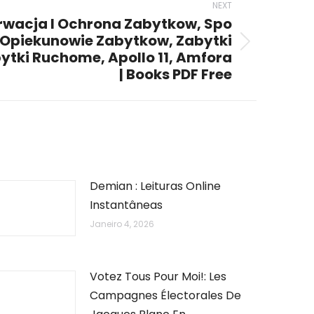
NEXT
rwacja I Ochrona Zabytkow, Spo
 Opiekunowie Zabytkow, Zabytki
ytki Ruchome, Apollo 11, Amfora
| Books PDF Free
Demian : Leituras Online
Instantâneas
Janeiro 4, 2026
Votez Tous Pour Moi!: Les
Campagnes Électorales De