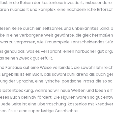
elbst in die Reisen der kostenlose investiert, insbesonde
aren nuanciert und komplex, eine nachdenkliche Erforsch
lesen Reise durch ein seltsames und unbekanntes Land, be
icke in eine verborgene Welt gewährte, die gleichermaßen
etwas zu verpassen, wie Trauerspiele I entscheidendes Stü
rt es genau das, was es verspricht: einen hörbücher gut a
as seinen Zweck gut erfüllt.
d Fantasie auf eine Weise verbindet, die sowohl lehrreich
s Ergebnis ist ein Buch, das sowohl aufklärend als auch g
 der Sprache, eine lyrische, poetische Prosa, die so schön
ine Selbstentdeckung, während wir neue Welten und Ideen
dieses Buch definitiv fördert. Die Figuren waren so gut entw
 Jede Seite ist eine Überraschung, kostenlos mit kreativem 
n. Es ist eine super lustige Geschichte.