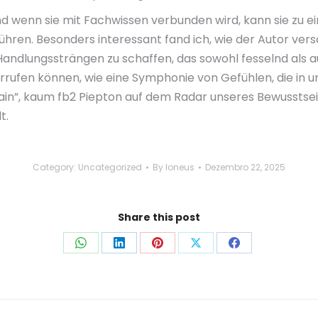
und wenn sie mit Fachwissen verbunden wird, kann sie zu 
hren. Besonders interessant fand ich, wie der Autor vers
ndlungssträngen zu schaffen, das sowohl fesselnd als auc
rufen können, wie eine Symphonie von Gefühlen, die in u
in”, kaum fb2 Piepton auf dem Radar unseres Bewusstsein
t.
Category:
Uncategorized
By
loneus
Dezembro 22, 2025
Share this post
Share
Share
Share
Share
Share
on
on
on
on
on
WhatsApp
LinkedIn
Pinterest
X
Facebook