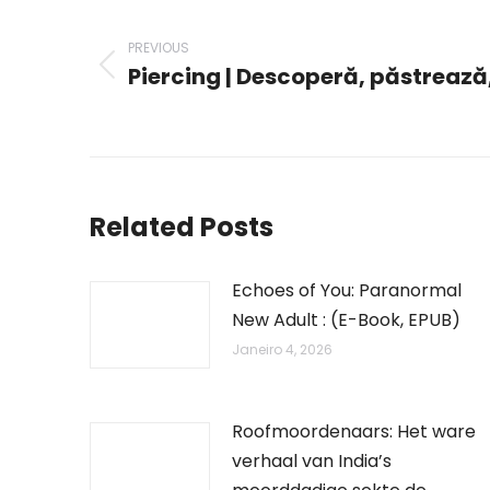
navigation
PREVIOUS
Piercing | Descoperă, păstreaz
Previous
post:
Related Posts
Echoes of You: Paranormal
New Adult : (E-Book, EPUB)
Janeiro 4, 2026
Roofmoordenaars: Het ware
verhaal van India’s