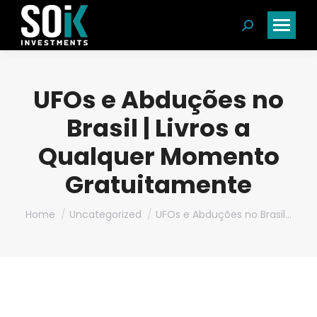
Search:
UFOs e Abduções no
Brasil | Livros a
Qualquer Momento
Gratuitamente
You are here:
Home
Uncategorized
UFOs e Abduções no Brasil…