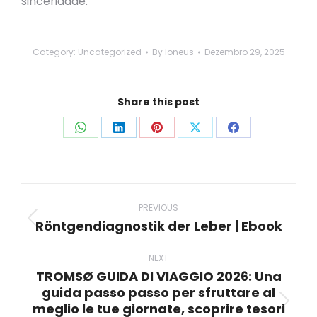
sinceridade.
Category:
Uncategorized
By
loneus
Dezembro 29, 2025
Share this post
Share
Share
Share
Share
Share
on
on
on
on
on
WhatsApp
LinkedIn
Pinterest
X
Facebook
Post
navigation
PREVIOUS
Röntgendiagnostik der Leber | Ebook
Previous
post:
NEXT
TROMSØ GUIDA DI VIAGGIO 2026: Una
guida passo passo per sfruttare al
meglio le tue giornate, scoprire tesori
Next