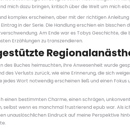
und mich dazu bringen, kritisch über die Welt um mich e
nd komplex erscheinen, aber mit der richtigen Anleitung
Eintrag in der Serie. Die Handlung erschien ein bisschen d
eitverschwendung. Am Ende war es Tobys Geschichte, die bei
hsten Erzählungen zu transzendieren.
lgestützte Regionalanästh
iten des Buches heimsuchten, ihre Anwesenheit wurde ge
d des Verlusts zurück, wie eine Erinnerung, die sich weig
, die jedes Wort notwendig erscheinen ließ und einen Fokus
uch einen bestimmten Charme, einen schrägen, unkonventi
n, selbst wenn es manchmal frustrierend epub war. Als i
inen unauslöschlichen Eindruck auf meine Perspektive hi
te.