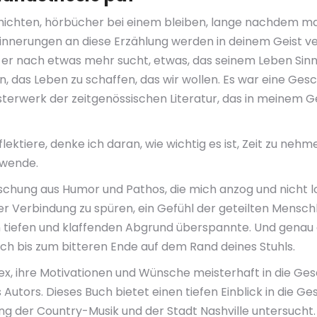
hichten, hörbücher bei einem bleiben, lange nachdem ma
innerungen an diese Erzählung werden in deinem Geist verw
ob er nach etwas mehr sucht, etwas, das seinem Leben Sinn
, das Leben zu schaffen, das wir wollen. Es war eine Gesch
sterwerk der zeitgenössischen Literatur, das in meinem Ge
ktiere, denke ich daran, wie wichtig es ist, Zeit zu nehme
twende.
ischung aus Humor und Pathos, die mich anzog und nicht l
 der Verbindung zu spüren, ein Gefühl der geteilten Mensc
en tiefen und klaffenden Abgrund überspannte. Und genau d
 dich bis zum bitteren Ende auf dem Rand deines Stuhls.
x, ihre Motivationen und Wünsche meisterhaft in die Ges
Autors. Dieses Buch bietet einen tiefen Einblick in die Ge
g der Country-Musik und der Stadt Nashville untersucht. 