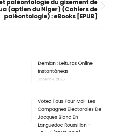
et paléontologie du gisement de
a (aptien du Niger) (Cahiers de
paléontologie) : eBooks [EPUB]
Demian : Leituras Online
Instantâneas
Janeiro 4, 2026
Votez Tous Pour Moi!: Les
Campagnes Électorales De
Jacques Blanc En
Languedoc Roussillon –