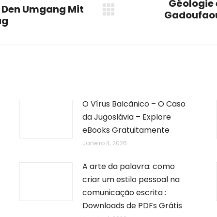
Géologie 
r Den Umgang Mit
Gadoufaou
Next
ag
post:
O Vírus Balcânico – O Caso
da Jugoslávia – Explore
eBooks Gratuitamente
Janeiro 4, 2026
A arte da palavra: como
criar um estilo pessoal na
comunicação escrita :
Downloads de PDFs Grátis