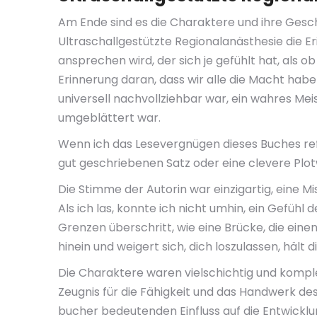
Am Ende sind es die Charaktere und ihre Gesc
Ultraschallgestützte Regionalanästhesie die Er
ansprechen wird, der sich je gefühlt hat, als 
Erinnerung daran, dass wir alle die Macht haben
universell nachvollziehbar war, ein wahres Mei
umgeblättert war.
Wenn ich das Lesevergnügen dieses Buches refle
gut geschriebenen Satz oder eine clevere Plo
Die Stimme der Autorin war einzigartig, eine M
Als ich las, konnte ich nicht umhin, ein Gefühl
Grenzen überschritt, wie eine Brücke, die ein
hinein und weigert sich, dich loszulassen, hält
Die Charaktere waren vielschichtig und komple
Zeugnis für die Fähigkeit und das Handwerk des 
bucher bedeutenden Einfluss auf die Entwicklun