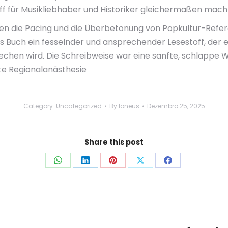
ff für Musikliebhaber und Historiker gleichermaßen mach
 die Pacing und die Überbetonung von Popkultur-Refere
s Buch ein fesselnder und ansprechender Lesestoff, der e
echen wird. Die Schreibweise war eine sanfte, schlappe 
te Regionalanästhesie
Category:
Uncategorized
By
loneus
Dezembro 25, 2025
Share this post
Share
Share
Share
Share
Share
on
on
on
on
on
WhatsApp
LinkedIn
Pinterest
X
Facebook