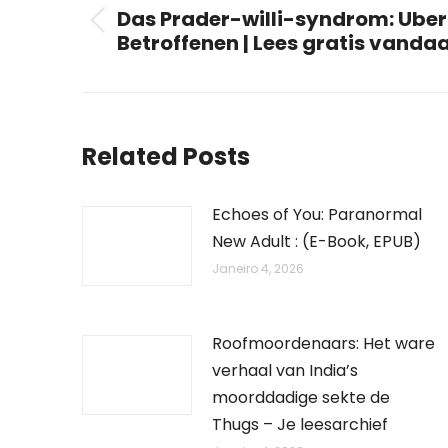
navigation
Das Prader-willi-syndrom: Ube
Previous
Betroffenen | Lees gratis vanda
post:
Related Posts
Echoes of You: Paranormal
New Adult : (E-Book, EPUB)
Janeiro 4, 2026
Roofmoordenaars: Het ware
verhaal van India’s
moorddadige sekte de
Thugs – Je leesarchief