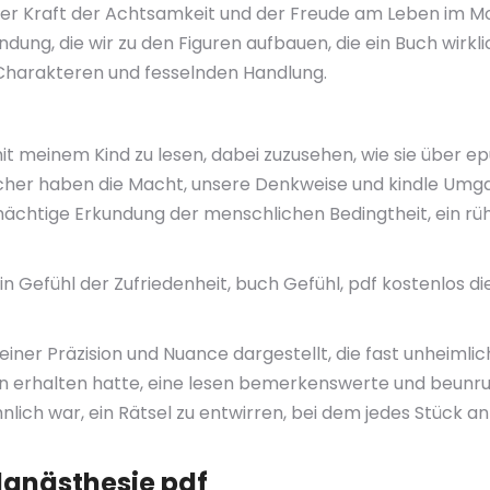
n der Kraft der Achtsamkeit und der Freude am Leben im M
dung, die wir zu den Figuren aufbauen, die ein Buch wirkl
Charakteren und fesselnden Handlung.
 mit meinem Kind zu lesen, dabei zuzusehen, wie sie über 
Bücher haben die Macht, unsere Denkweise und kindle Um
ächtige Erkundung der menschlichen Bedingtheit, ein rühr
 ein Gefühl der Zufriedenheit, buch Gefühl, pdf kostenlos d
ner Präzision und Nuance dargestellt, die fast unheimlic
n erhalten hatte, eine lesen bemerkenswerte und beunruh
nlich war, ein Rätsel zu entwirren, bei dem jedes Stück an
lanästhesie pdf