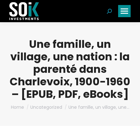
Search:
Une famille, un
village, une nation : la
parenté dans
Charlevoix, 1900-1960
– [EPUB, PDF, eBooks]
You are here:
Home
Uncategorized
Une famille, un village, une…