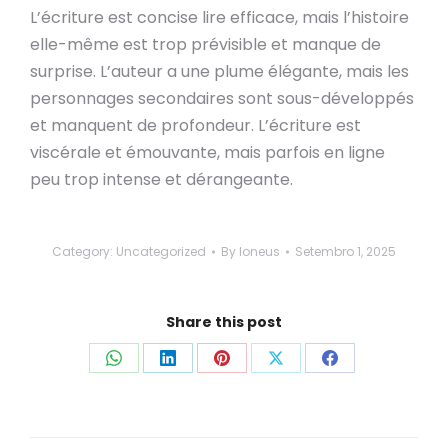
L’écriture est concise lire efficace, mais l’histoire
elle-même est trop prévisible et manque de
surprise. L’auteur a une plume élégante, mais les
personnages secondaires sont sous-développés
et manquent de profondeur. L’écriture est
viscérale et émouvante, mais parfois en ligne
peu trop intense et dérangeante.
Category:
Uncategorized
By
loneus
Setembro 1, 2025
Share this post
Share
Share
Share
Share
Share
on
on
on
on
on
WhatsApp
LinkedIn
Pinterest
X
Facebook