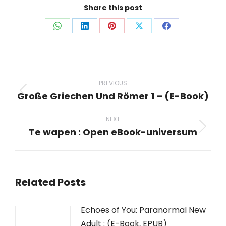
Share this post
Share
Share
Share
Share
Share
on
on
on
on
on
WhatsApp
LinkedIn
Pinterest
X
Facebook
Post
navigation
PREVIOUS
Große Griechen Und Römer 1 – (E-Book)
Previous
post:
NEXT
Te wapen : Open eBook-universum
Next
post:
Related Posts
Echoes of You: Paranormal New
Adult : (E-Book, EPUB)