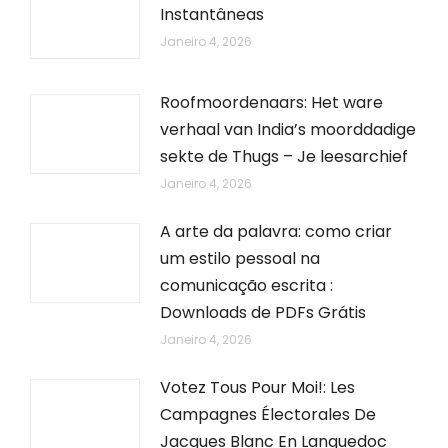
Instantâneas
Janeiro 4, 2026
Roofmoordenaars: Het ware
verhaal van India’s moorddadige
sekte de Thugs – Je leesarchief
Janeiro 4, 2026
A arte da palavra: como criar
um estilo pessoal na
comunicação escrita :
Downloads de PDFs Grátis
Janeiro 4, 2026
Votez Tous Pour Moi!: Les
Campagnes Électorales De
Jacques Blanc En Languedoc