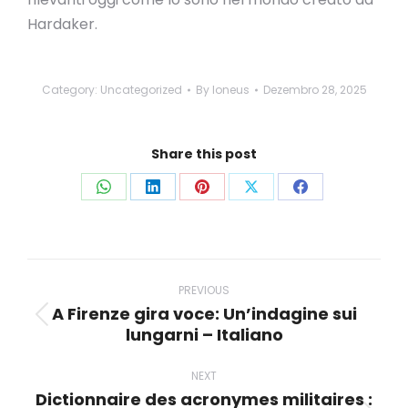
Hardaker.
Category:
Uncategorized
By
loneus
Dezembro 28, 2025
Share this post
Share
Share
Share
Share
Share
on
on
on
on
on
WhatsApp
LinkedIn
Pinterest
X
Facebook
Post
navigation
PREVIOUS
A Firenze gira voce: Un’indagine sui
Previous
lungarni – Italiano
post:
NEXT
Dictionnaire des acronymes militaires :