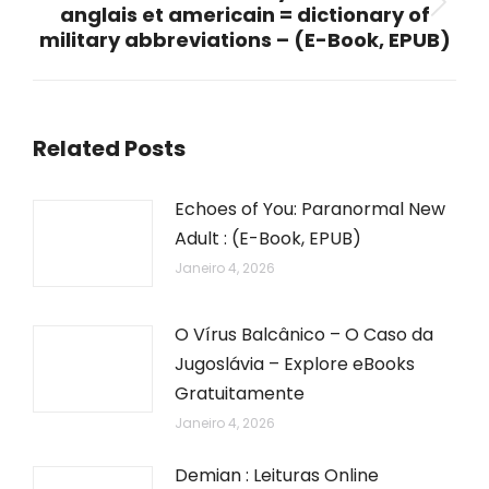
anglais et americain = dictionary of
Next
military abbreviations – (E-Book, EPUB)
post:
Related Posts
Echoes of You: Paranormal New
Adult : (E-Book, EPUB)
Janeiro 4, 2026
O Vírus Balcânico – O Caso da
Jugoslávia – Explore eBooks
Gratuitamente
Janeiro 4, 2026
Demian : Leituras Online