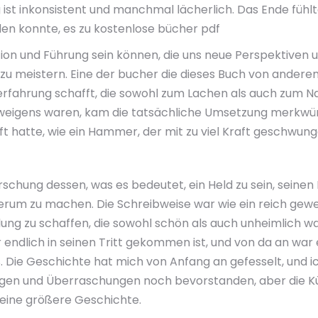
st inkonsistent und manchmal lächerlich. Das Ende fühlte
eden konnte, es zu kostenlose bücher pdf
ation und Führung sein können, die uns neue Perspektiven u
 meistern. Eine der bucher die dieses Buch von anderen i
eerfahrung schafft, die sowohl zum Lachen als auch zum
hweigens waren, kam die tatsächliche Umsetzung merkwürd
offt hatte, wie ein Hammer, der mit zu viel Kraft geschwun
orschung dessen, was es bedeutet, ein Held zu sein, seinen 
rum zu machen. Die Schreibweise war wie ein reich gewe
ung zu schaffen, die sowohl schön als auch unheimlich w
r endlich in seinen Tritt gekommen ist, und von da an war 
 Die Geschichte hat mich von Anfang an gefesselt, und i
ngen und Überraschungen noch bevorstanden, aber die Kü
 eine größere Geschichte.