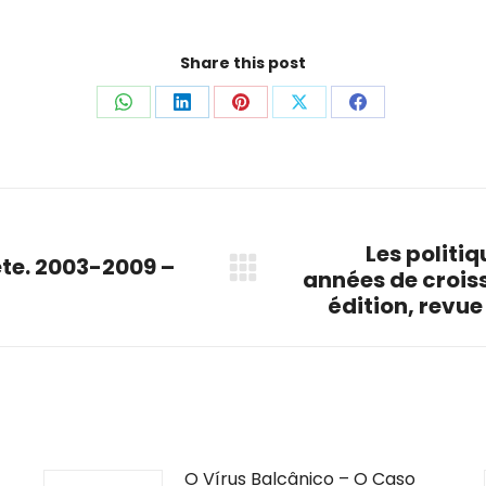
Share this post
Share
Share
Share
Share
Share
on
on
on
on
on
WhatsApp
LinkedIn
Pinterest
X
Facebook
Les politi
ete. 2003-2009 –
années de crois
Next
édition, revue
post:
O Vírus Balcânico – O Caso