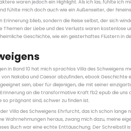
tere waren jedoch ein Highlight. Als ich las, fühlte ich m
 und fühlte mich doch auch wie ein Außenseiter, der hinein
n Erinnerung blieb, sondern die Reise selbst, der sich wi
ie Themen der Liebe und des Verlusts waren kostenlose un
nheimliche Geschichte, wie ein geisterhaftes Flüstern in 
hweigens
en in Band 10 hat mich sprachlos Villa des Schweigens m
 von Nakaba und Caesar abzufinden, ebook Geschichte ei
 geeignet sein, aber für diejenigen, die mit seiner einzig
Erinnerung an die transformative Kraft fb2 epub die uns al
die so prägnant sind, schwer zu finden ist.
nder Villa des Schweigens Ehrfurcht, das ich schon lange
ine Wahrnehmungen heraus, zwang mich dazu, meine eigene
es Buch war eine echte Enttäuschung. Der Schreibstil ist