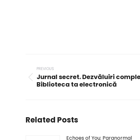
Post
navigation
PREVIOUS
Jurnal secret. Dezvăluiri compl
Previous
Biblioteca ta electronică
post:
Related Posts
Echoes of You: Paranormal