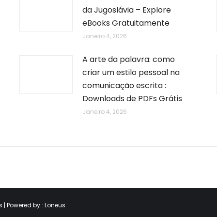
da Jugoslávia – Explore
eBooks Gratuitamente
Janeiro 4, 2026
A arte da palavra: como
criar um estilo pessoal na
comunicação escrita :
Downloads de PDFs Grátis
Janeiro 4, 2026
 | Powered by.:
Loneus