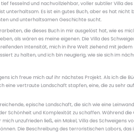
ef fesselnd und nachvollziehbar, voller subtiler Villa d
ist unterhaltsam. Es ist ein gutes Buch, aber es hat nicht
chten und unterhaltsamen Geschichte sucht.
arbeiten, die dieses Buch in mir ausgelöst hat, wie es mi
leben, als wären es meine eigenen. Die Villa des Schweige
eifenden Intensität, mich in ihre Welt ziehend mit jedem
ert zu halten, und ich bin neugierig, wie sie sich im näc
gens ich freue mich auf ihr nächstes Projekt. Als ich die B
ch eine vertraute Landschaft stapfen, eine, die zu sehr 
eichende, epische Landschaft, die sich wie eine Leinwand a
r Schönheit und Komplexität zu schaffen. Während die 
r mich unzufrieden ließ, ein Makel, Villa des Schweigen
nnen. Die Beschreibung des terroristischen Labors, das in