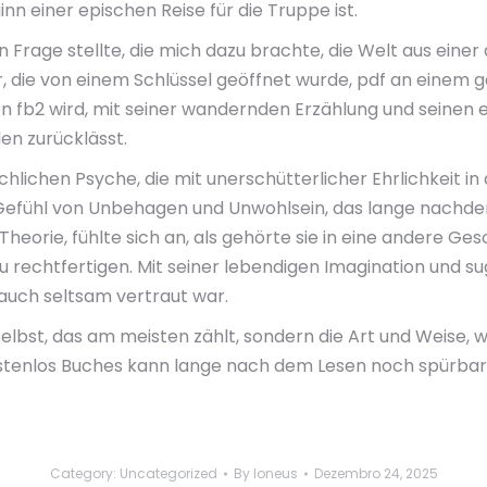
inn einer epischen Reise für die Truppe ist.
Frage stellte, die mich dazu brachte, die Welt aus einer
r, die von einem Schlüssel geöffnet wurde, pdf an einem g
tion fb2 wird, mit seiner wandernden Erzählung und seine
en zurücklässt.
lichen Psyche, die mit unerschütterlicher Ehrlichkeit in 
in Gefühl von Unbehagen und Unwohlsein, das lange nachde
eorie, fühlte sich an, als gehörte sie in eine andere Ges
 rechtfertigen. Mit seiner lebendigen Imagination und su
 auch seltsam vertraut war.
 selbst, das am meisten zählt, sondern die Art und Weise,
stenlos Buches kann lange nach dem Lesen noch spürbar s
Category:
Uncategorized
By
loneus
Dezembro 24, 2025