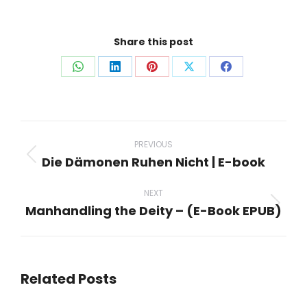
Share this post
Share
Share
Share
Share
Share
on
on
on
on
on
WhatsApp
LinkedIn
Pinterest
X
Facebook
Post
navigation
PREVIOUS
Die Dämonen Ruhen Nicht | E-book
Previous
post:
NEXT
Manhandling the Deity – (E-Book EPUB)
Next
post:
Related Posts