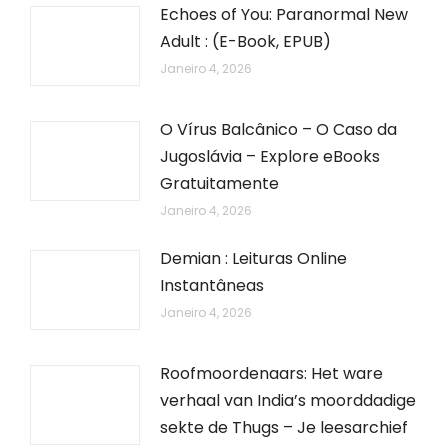
Echoes of You: Paranormal New
Adult : (E-Book, EPUB)
Janeiro 4, 2026
O Vírus Balcânico – O Caso da
Jugoslávia – Explore eBooks
Gratuitamente
Janeiro 4, 2026
Demian : Leituras Online
Instantâneas
Janeiro 4, 2026
Roofmoordenaars: Het ware
verhaal van India’s moorddadige
sekte de Thugs – Je leesarchief