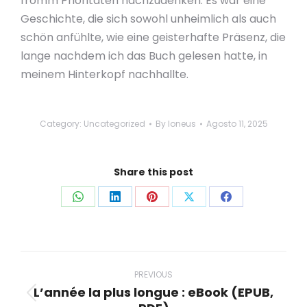
fromm Prioritäten nachzudenken. Es war eine
Geschichte, die sich sowohl unheimlich als auch
schön anfühlte, wie eine geisterhafte Präsenz, die
lange nachdem ich das Buch gelesen hatte, in
meinem Hinterkopf nachhallte.
Category:
Uncategorized
By
loneus
Agosto 11, 2025
Share this post
Share
Share
Share
Share
Share
on
on
on
on
on
WhatsApp
LinkedIn
Pinterest
X
Facebook
Post
navigation
PREVIOUS
L’année la plus longue : eBook (EPUB,
Previous