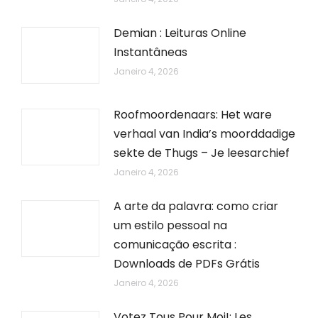
Demian : Leituras Online
Instantâneas
Janeiro 4, 2026
Roofmoordenaars: Het ware
verhaal van India’s moorddadige
sekte de Thugs – Je leesarchief
Janeiro 4, 2026
A arte da palavra: como criar
um estilo pessoal na
comunicação escrita :
Downloads de PDFs Grátis
Janeiro 4, 2026
Votez Tous Pour Moi!: Les