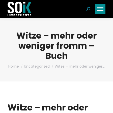
Search:
Witze – mehr oder
weniger fromm –
Buch
You are here:
Home
Uncategorized
Witze – mehr oder weniger…
Witze – mehr oder