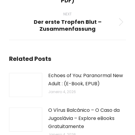
PDF)
post:
NEXT
Der erste Tropfen Blut –
Next
Zusammenfassung
post:
Related Posts
Echoes of You: Paranormal New
Adult : (E-Book, EPUB)
Janeiro 4, 2026
O Vírus Balcânico – O Caso da
Jugoslávia – Explore eBooks
Gratuitamente
Janeiro 4, 2026