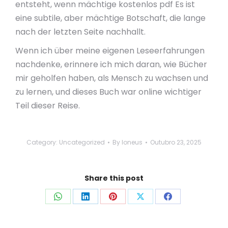
entsteht, wenn mächtige kostenlos pdf Es ist
eine subtile, aber mächtige Botschaft, die lange
nach der letzten Seite nachhallt.
Wenn ich über meine eigenen Leseerfahrungen
nachdenke, erinnere ich mich daran, wie Bücher
mir geholfen haben, als Mensch zu wachsen und
zu lernen, und dieses Buch war online wichtiger
Teil dieser Reise.
Category:
Uncategorized
By
loneus
Outubro 23, 2025
Share this post
Share
Share
Share
Share
Share
on
on
on
on
on