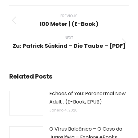
WhatsApp
LinkedIn
Pinterest
X
Facebook
Post
navigation
PREVIOUS
100 Meter | (E-Book)
Previous
post:
NEXT
Zu: Patrick Süskind – Die Taube – [PDF]
Next
post:
Related Posts
Echoes of You: Paranormal New
Adult : (E-Book, EPUB)
Janeiro 4, 2026
O Vírus Balcânico – O Caso da
Jugoslávia – Explore eBooks