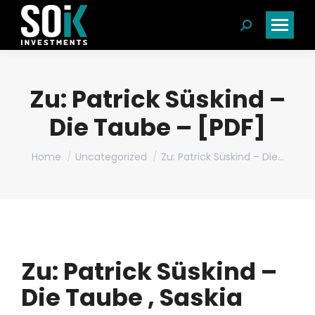
Search:
Zu: Patrick Süskind –
Die Taube – [PDF]
You are here:
Home
Uncategorized
Zu: Patrick Süskind – Die…
Zu: Patrick Süskind –
Die Taube , Saskia