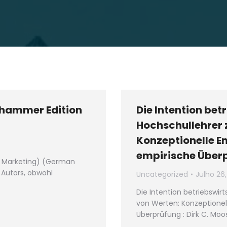
lhammer Edition
Die Intention bet
Hochschullehrer 
Konzeptionelle E
empirische Über
n Marketing) (German
 Autors, obwohl
Uncategorized
Julho 26
Die Intention betriebswir
von Werten: Konzeptionel
Überprüfung : Dirk C. Mo