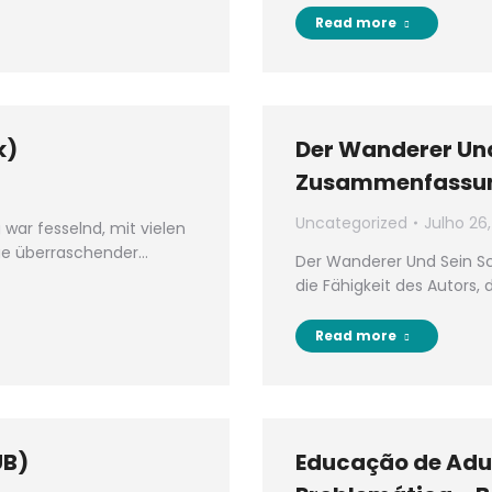
Read more
k)
Der Wanderer Und
Zusammenfassu
Uncategorized
Julho 26
war fesselnd, mit vielen
ige überraschender…
Der Wanderer Und Sein Sch
die Fähigkeit des Autors,
Read more
UB)
Educação de Adu