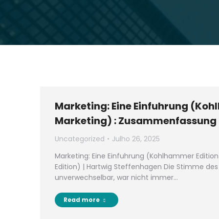
Marketing: Eine Einfuhrung (Koh
Marketing) : Zusammenfassung
Uncategorized
Julho 26, 2025
Marketing: Eine Einfuhrung (Kohlhammer Editio
Edition) | Hartwig Steffenhagen Die Stimme des
unverwechselbar, war nicht immer…
Read more