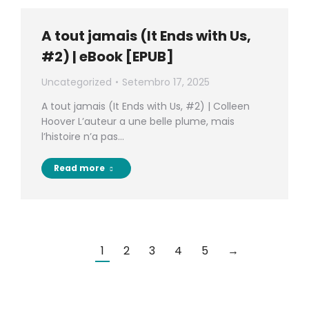
A tout jamais (It Ends with Us,
#2) | eBook [EPUB]
Uncategorized
Setembro 17, 2025
A tout jamais (It Ends with Us, #2) | Colleen
Hoover L’auteur a une belle plume, mais
l’histoire n’a pas…
Read more
1
2
3
4
5
→