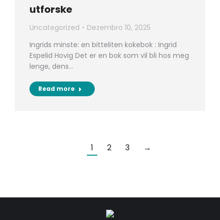
utforske
Uncategorized
Dezembro 10, 2025
Ingrids minste: en bitteliten kokebok : Ingrid
Espelid Hovig Det er en bok som vil bli hos meg
lenge, dens…
Read more
1
2
3
→