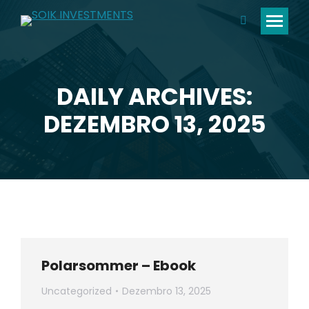
Search:
DAILY ARCHIVES:
You are here:
DEZEMBRO 13, 2025
Polarsommer – Ebook
Uncategorized
Dezembro 13, 2025