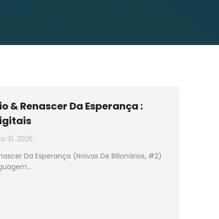
io & Renascer Da Esperança :
igitais
 31, 2025
ascer Da Esperança (Noivas De Bilionários, #2)
inguagem…