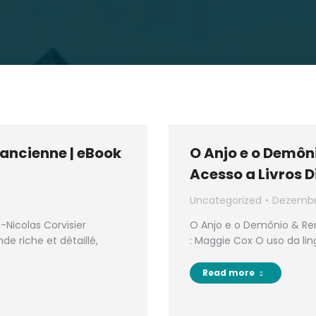
 ancienne | eBook
O Anjo e o Demôn
Acesso a Livros D
Uncategorized
Dezembro
Nicolas Corvisier
O Anjo e o Demônio & Ren
de riche et détaillé,
: Maggie Cox O uso da l
Read more