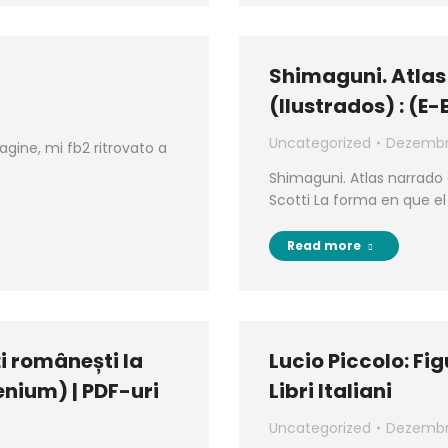
Shimaguni. Atlas 
(Ilustrados) : (E
Uncategorized
Dezembro
agine, mi fb2 ritrovato a
Shimaguni. Atlas narrado 
Scotti La forma en que e
Read more
ți românești la
Lucio Piccolo: Fi
enium) | PDF-uri
Libri Italiani
Uncategorized
Dezembro