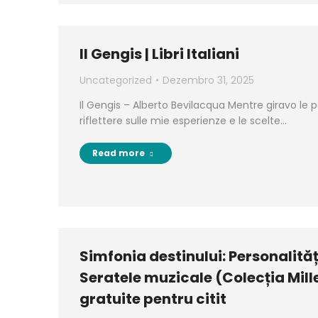
Il Gengis | Libri Italiani
Uncategorized
Dezembro 31, 2025
Il Gengis – Alberto Bevilacqua Mentre giravo le p
riflettere sulle mie esperienze e le scelte…
Read more
Simfonia destinului: Personalită
Seratele muzicale (Colecția Mill
gratuite pentru citit