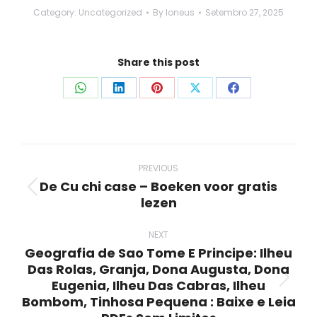
Category:
Uncategorized
By
loneus
Setembro 27, 2025
Share this post
Share
Share
Share
Share
Share
on
on
on
on
on
WhatsApp
LinkedIn
Pinterest
X
Facebook
Post
navigation
PREVIOUS
De Cu chi case – Boeken voor gratis
Previous
lezen
post:
NEXT
Geografia de Sao Tome E Principe: Ilheu
Das Rolas, Granja, Dona Augusta, Dona
Eugenia, Ilheu Das Cabras, Ilheu
Next
Bombom, Tinhosa Pequena : Baixe e Leia
post: