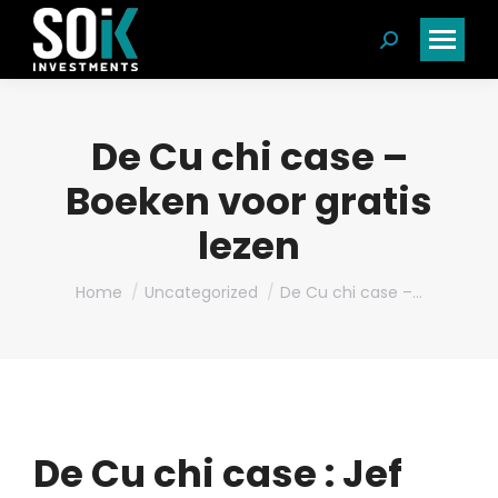
Search:
De Cu chi case –
Boeken voor gratis
lezen
You are here:
Home
Uncategorized
De Cu chi case –…
De Cu chi case : Jef