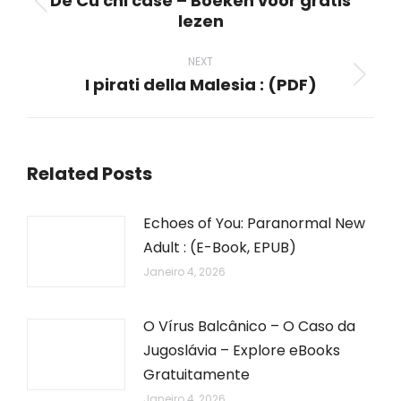
De Cu chi case – Boeken voor gratis
Previous
lezen
post:
NEXT
I pirati della Malesia : (PDF)
Next
post:
Related Posts
Echoes of You: Paranormal New
Adult : (E-Book, EPUB)
Janeiro 4, 2026
O Vírus Balcânico – O Caso da
Jugoslávia – Explore eBooks
Gratuitamente
Janeiro 4, 2026