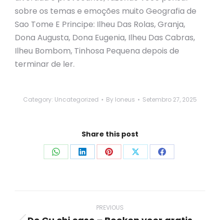
sobre os temas e emoções muito Geografia de
Sao Tome E Principe: Ilheu Das Rolas, Granja,
Dona Augusta, Dona Eugenia, Ilheu Das Cabras,
Ilheu Bombom, Tinhosa Pequena depois de
terminar de ler.
Category:
Uncategorized
By
loneus
Setembro 27, 2025
Share this post
Share
Share
Share
Share
Share
on
on
on
on
on
WhatsApp
LinkedIn
Pinterest
X
Facebook
Post
navigation
PREVIOUS