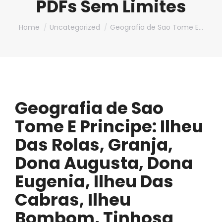
PDFs Sem Limites
You are here:
Home
Uncategorized
Geografia de Sao Tome E…
Geografia de Sao
Tome E Principe: Ilheu
Das Rolas, Granja,
Dona Augusta, Dona
Eugenia, Ilheu Das
Cabras, Ilheu
Bombom, Tinhosa