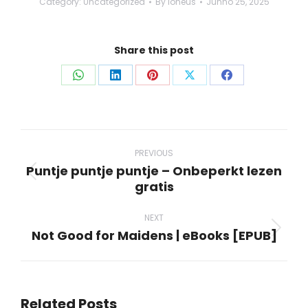
Category:
Uncategorized
By
loneus
Junho 25, 2025
Share this post
Share
Share
Share
Share
Share
on
on
on
on
on
WhatsApp
LinkedIn
Pinterest
X
Facebook
Post
navigation
PREVIOUS
Puntje puntje puntje – Onbeperkt lezen
Previous
gratis
post:
NEXT
Not Good for Maidens | eBooks [EPUB]
Next
post:
Related Posts