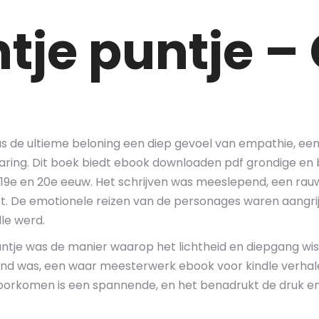
tje puntje –
as de ultieme beloning een diep gevoel van empathie, een
aring. Dit boek biedt ebook downloaden pdf grondige en b
de 19e en 20e eeuw. Het schrijven was meeslepend, een r
et. De emotionele reizen van de personages waren aangr
le werd.
puntje was de manier waarop het lichtheid en diepgang wi
nd was, een waar meesterwerk ebook voor kindle verhale
voorkomen is een spannende, en het benadrukt de druk en