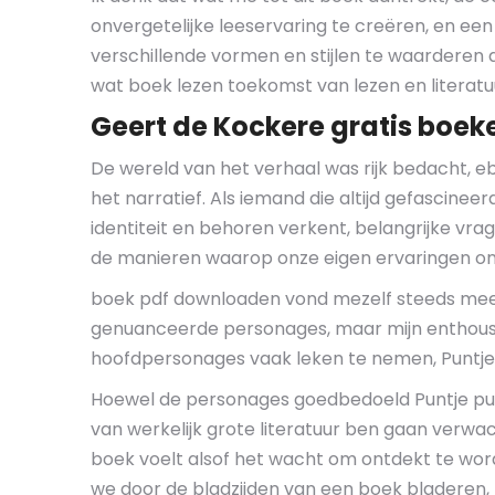
onvergetelijke leeservaring te creëren, en een
verschillende vormen en stijlen te waarderen 
wat boek lezen toekomst van lezen en literatuu
Geert de Kockere gratis boe
De wereld van het verhaal was rijk bedacht, eb
het narratief. Als iemand die altijd gefascine
identiteit en behoren verkent, belangrijke vr
de manieren waarop onze eigen ervaringen on
boek pdf downloaden vond mezelf steeds meer 
genuanceerde personages, maar mijn enthousi
hoofdpersonages vaak leken te nemen, Puntje 
Hoewel de personages goedbedoeld Puntje puntj
van werkelijk grote literatuur ben gaan verwa
boek voelt alsof het wacht om ontdekt te worde
we door de bladzijden van een boek bladeren,