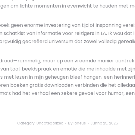
mogen om lichte momenten in evenwicht te houden met me
t boek geen enorme investering van tijd of inspanning vere
n schatkist van informatie voor reizigers in LA. Ik wou dat
zorgvuldig gecreëerd universum dat zowel volledig gereali
 draad—rommelig, maar op een vreemde manier aantrekkel
x van taal, beeldspraak en emotie die me inhaalde met zijn 
as met lezen in mijn geheugen bleef hangen, een herinne
ren boeken gratis downloaden verbinden die het alledaa
ma’s had het verhaal een zekere gevoel voor humor, een
Category:
Uncategorized
By
loneus
Junho 25, 2025