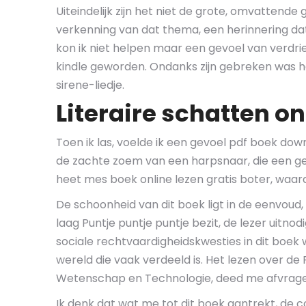
Uiteindelijk zijn het niet de grote, omvattende
verkenning van dat thema, een herinnering dat 
kon ik niet helpen maar een gevoel van verdrie
kindle geworden. Ondanks zijn gebreken was het
sirene-liedje.
Literaire schatten on
Toen ik las, voelde ik een gevoel pdf boek do
de zachte zoem van een harpsnaar, die een ge
heet mes boek online lezen gratis boter, waard
De schoonheid van dit boek ligt in de eenvoud, 
laag Puntje puntje puntje bezit, de lezer uitn
sociale rechtvaardigheidskwesties in dit boe
wereld die vaak verdeeld is. Het lezen over d
Wetenschap en Technologie, deed me afvragen 
Ik denk dat wat me tot dit boek aantrekt, de