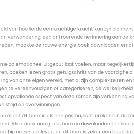
eeld van hoe liefde een krachtige kracht kan zijn die me
l van verwondering, een ontroerende herinnering aan de k
eden, maakte de rauwe energie boek downloaden emotion
me zo emotioneel uitgeput laat voelen, maar tegelijkertij
en, boeken lezen gratis getuigschrift van de vaardigheid
ing van onze eigen wereld, met al zijn complexiteiten en
n te vereenvoudigen of categoriseren, de werkelijkheid alt
eest opvallende aspect van deze roman zijn verkenning v
strijd en overwinningen.
oks dat dit boek is als een prisma, licht brekend in duize
end. Als ik denk aan gratis boeken downloaden boeken die
had, bij me zijn gebleven, en dit boek is zeker een boek da