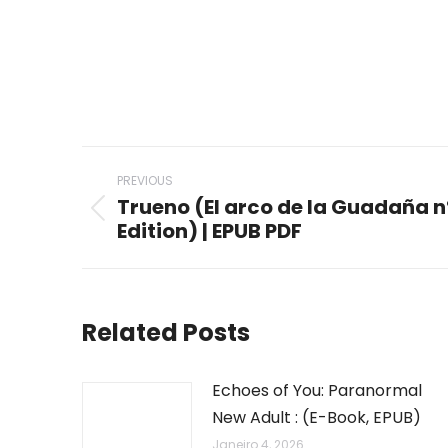
Post
PREVIOUS
navigation
Trueno (El arco de la Guadaña n
Previous
Edition) | EPUB PDF
post:
Related Posts
Echoes of You: Paranormal
New Adult : (E-Book, EPUB)
Janeiro 4, 2026