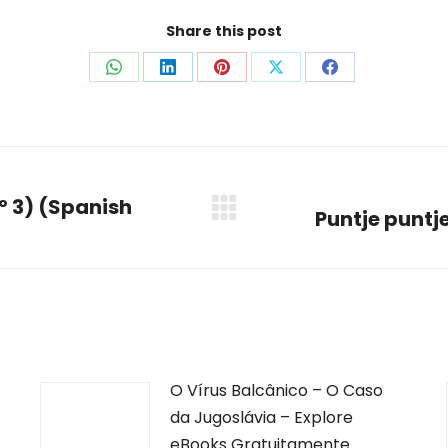
Share this post
Share
Share
Share
Share
Share
on
on
on
on
on
WhatsApp
LinkedIn
Pinterest
X
Facebook
º 3) (Spanish
Puntje puntj
Next
post:
O Vírus Balcânico – O Caso
da Jugoslávia – Explore
eBooks Gratuitamente