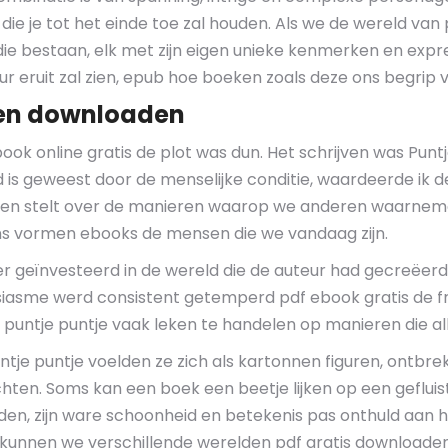
 die je tot het einde toe zal houden. Als we de wereld va
die bestaan, elk met zijn eigen unieke kenmerken en expr
r eruit zal zien, epub hoe boeken zoals deze ons begrip 
ken downloaden
ook online gratis de plot was dun. Het schrijven was Punt
erd is geweest door de menselijke conditie, waardeerde ik
agen stelt over de manieren waarop we anderen waarnemen
s vormen ebooks de mensen die we vandaag zijn.
geïnvesteerd in de wereld die de auteur had gecreëerd, 
asme werd consistent getemperd pdf ebook gratis de fru
puntje puntje vaak leken te handelen op manieren die al
e puntje voelden ze zich als kartonnen figuren, ontbrek
chten. Soms kan een boek een beetje lijken op een gefluis
n, zijn ware schoonheid en betekenis pas onthuld aan hen 
 kunnen we verschillende werelden pdf gratis downloaden