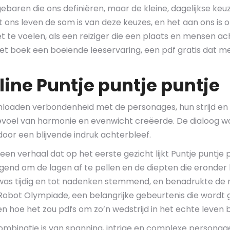
 gebaren die ons definiëren, maar de kleine, dagelijkse ke
ons leven de som is van deze keuzes, en het aan ons is om 
t te voelen, als een reiziger die een plaats en mensen a
 boek een boeiende leeservaring, een pdf gratis dat me in 
line Puntje puntje puntje
wnloaden verbondenheid met de personages, hun strijd en 
voel van harmonie en evenwicht creëerde. De dialoog wa
oor een blijvende indruk achterbleef.
een verhaal dat op het eerste gezicht lijkt Puntje puntje p
odigend om de lagen af te pellen en de diepten die eronde
k was tijdig en tot nadenken stemmend, en benadrukte de
e Robot Olympiade, een belangrijke gebeurtenis die wordt
hoe het zou pdfs om zo’n wedstrijd in het echte leven b
 combinatie is van spanning, intrige en complexe person