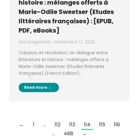
histoire : mélanges offerts à
Marie-Odile Sweetser (Etudes
littéraires françaises) : [EPUB,
PDF, eBooks]
Uncategorized
Novembro 17, 2025
Création et récréation: Un dialogue entre
littérature et histoire : mélanges offerts à
Marie-Odile Sweetser (Etudes littéraires
françaises) (French Edition)…
Read more
←
1
…
112
113
114
115
116
…
488
→