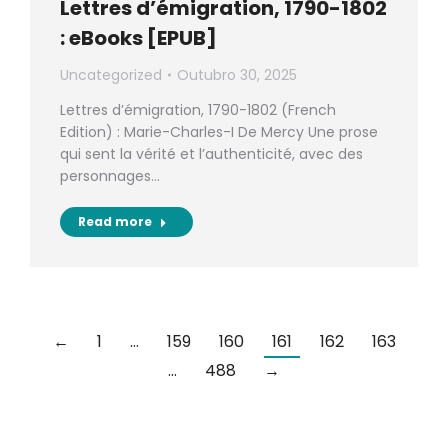
Lettres d’émigration, 1790-1802
: eBooks [EPUB]
Uncategorized
Outubro 30, 2025
Lettres d’émigration, 1790-1802 (French
Edition) : Marie-Charles-I De Mercy Une prose
qui sent la vérité et l’authenticité, avec des
personnages…
Read more
←
1
…
159
160
161
162
163
…
488
→