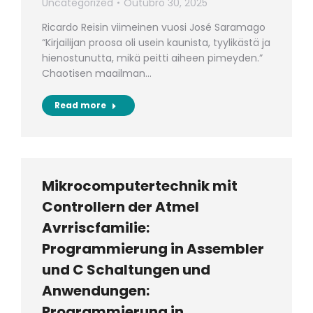
Uncategorized
Outubro 30, 2025
Ricardo Reisin viimeinen vuosi José Saramago
“Kirjailijan proosa oli usein kaunista, tyylikästä ja
hienostunutta, mikä peitti aiheen pimeyden.”
Chaotisen maailman…
Read more
Mikrocomputertechnik mit
Controllern der Atmel
Avrriscfamilie:
Programmierung in Assembler
und C Schaltungen und
Anwendungen:
Programmierung in …