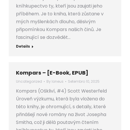
kníhkupectvo ty, kteří jsou zaujati jeho
příběhem. Je to kniha, která zůstane v
mých myšlenkách dlouho, děsivým
připomínkou Kompars našich činů. Je
fascinující se dozvědět…
Details
Kompars – [E-Book, EPUB]
Uncategorized
By
loneus
Setembro 10, 2025
Kompars (Oškliví, #4) Scott Westerfeld
Úroveň výzkumu, která byla vložena do
této knihy, je ohromující, s detaily, které
přinášejí nové romány na život Josepha
Smitha, což ji dělá poutavým čtením