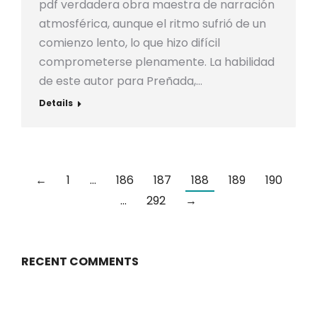
pdf verdadera obra maestra de narración
atmosférica, aunque el ritmo sufrió de un
comienzo lento, lo que hizo difícil
comprometerse plenamente. La habilidad
de este autor para Preñada,…
Details
←
1
…
186
187
188
189
190
…
292
→
RECENT COMMENTS