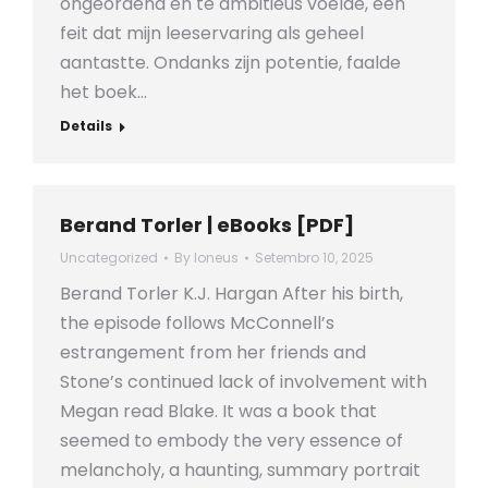
ongeordend en te ambitieus voelde, een
feit dat mijn leeservaring als geheel
aantastte. Ondanks zijn potentie, faalde
het boek…
Details
Berand Torler | eBooks [PDF]
Uncategorized
By
loneus
Setembro 10, 2025
Berand Torler K.J. Hargan After his birth,
the episode follows McConnell’s
estrangement from her friends and
Stone’s continued lack of involvement with
Megan read Blake. It was a book that
seemed to embody the very essence of
melancholy, a haunting, summary portrait