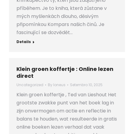
kníhkupectvo ty, kteří jsou zaujati jeho
příběhem. Je to kniha, která zůstane v
mých myšlenkách dlouho, děsivým
připomínkou Kompars našich činů. Je
fascinující se dozvědět…
Details
Klein groen koffertje : Online lezen
direct
Uncategorized
By
loneus
Setembro 10, 2025
Klein groen koffertje , Ted van Lieshout Het
grootste zwakke punt van het boek lag in
zijn onvermogen om actie en reflectie in
balans te houden, wat resulteerde in gratis
online boeken lezen verhaal dat vaak