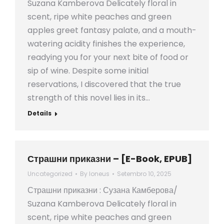
Suzana Kamberova Delicately floral in
scent, ripe white peaches and green
apples greet fantasy palate, and a mouth-
watering acidity finishes the experience,
readying you for your next bite of food or
sip of wine. Despite some initial
reservations, I discovered that the true
strength of this novel lies in its…
Details
Страшни приказни – [E-Book, EPUB]
Uncategorized
By
loneus
Setembro 10, 2025
Страшни приказни : Сузана Камберова/
Suzana Kamberova Delicately floral in
scent, ripe white peaches and green