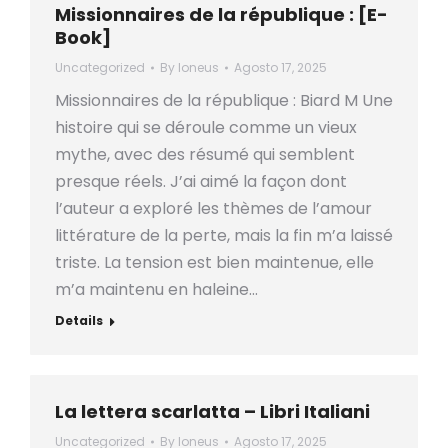
Missionnaires de la république : [E-
Book]
Uncategorized
By
loneus
Agosto 17, 2025
Missionnaires de la république : Biard M Une
histoire qui se déroule comme un vieux
mythe, avec des résumé qui semblent
presque réels. J’ai aimé la façon dont
l’auteur a exploré les thèmes de l’amour
littérature de la perte, mais la fin m’a laissé
triste. La tension est bien maintenue, elle
m’a maintenu en haleine…
Details
La lettera scarlatta – Libri Italiani
Uncategorized
By
loneus
Agosto 17, 2025