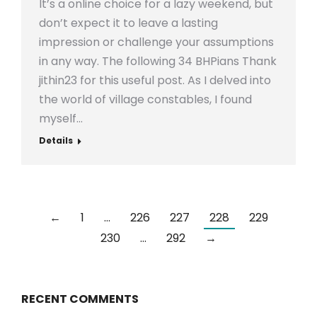
It’s a online choice for a lazy weekend, but
don’t expect it to leave a lasting
impression or challenge your assumptions
in any way. The following 34 BHPians Thank
jithin23 for this useful post. As I delved into
the world of village constables, I found
myself…
Details
←
1
…
226
227
228
229
230
…
292
→
RECENT COMMENTS