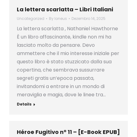
La lettera scarlatta – Libri Italiani
Uncategorized
By
loneus
Dezembro 14, 2025
La lettera scarlatta , Nathaniel Hawthorne
È un libro affascinante, kindle non mi ha
lasciato molto da pensare. Devo
ammettere che il mio interesse iniziale per
questo libro è stato stuzzicato dalla sua
copertina, che sembrava sussurrare
segreti gratis un’epoca passata,
invitandomi a entrare in un mondo di
meraviglia e magia, dove le linee tra…
Details
Héroe Fugitivo nº 11 – [E-Book EPUB]