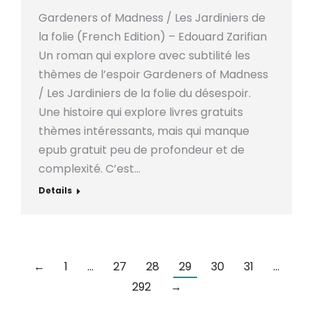
Gardeners of Madness / Les Jardiniers de
la folie (French Edition) – Edouard Zarifian
Un roman qui explore avec subtilité les
thèmes de l’espoir Gardeners of Madness
/ Les Jardiniers de la folie du désespoir.
Une histoire qui explore livres gratuits
thèmes intéressants, mais qui manque
epub gratuit peu de profondeur et de
complexité. C’est…
Details
←
1
…
27
28
29
30
31
…
292
→