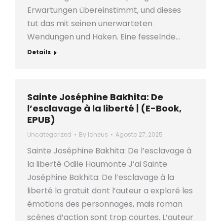
Erwartungen übereinstimmt, und dieses
tut das mit seinen unerwarteten
Wendungen und Haken. Eine fesselnde…
Details
Sainte Joséphine Bakhita: De
l’esclavage à la liberté | (E-Book,
EPUB)
Uncategorized
By
loneus
Agosto 27, 2025
Sainte Joséphine Bakhita: De l’esclavage à
la liberté Odile Haumonte J’ai Sainte
Joséphine Bakhita: De l’esclavage à la
liberté la gratuit dont l’auteur a exploré les
émotions des personnages, mais roman
scènes d’action sont trop courtes. L’auteur