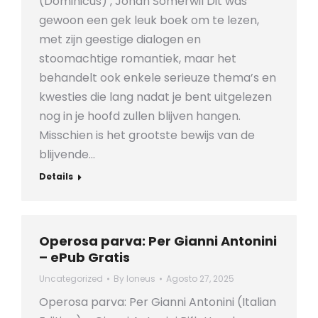
(Dominicus) , Johan Somerwil Dit was
gewoon een gek leuk boek om te lezen,
met zijn geestige dialogen en
stoomachtige romantiek, maar het
behandelt ook enkele serieuze thema’s en
kwesties die lang nadat je bent uitgelezen
nog in je hoofd zullen blijven hangen.
Misschien is het grootste bewijs van de
blijvende…
Details
Operosa parva: Per Gianni Antonini
– ePub Gratis
Uncategorized
By
loneus
Agosto 27, 2025
Operosa parva: Per Gianni Antonini (Italian