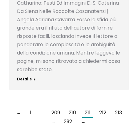
Catharina: Testi Ed Immagini Di S. Caterina
Da Siena Nelle Raccolte Casanatensi |
Angela Adriana Cavarra Forse la sfida più
grande era il rifiuto dell’autore di fornire
risposte facili, lasciando invece il lettore a
ponderare le complessità e le ambiguità
della condizione umana. Mentre leggevo le
pagine, mi sono ritrovato a chiedermi cosa
sarebbe stato…
Details
←
1
…
209
210
211
212
213
…
292
→