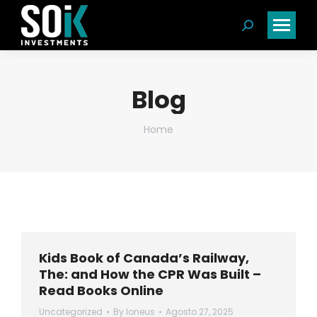
Search:
Blog
You are here:
Home
Kids Book of Canada’s Railway,
The: and How the CPR Was Built –
Read Books Online
Uncategorized
By
loneus
Agosto 27, 2025